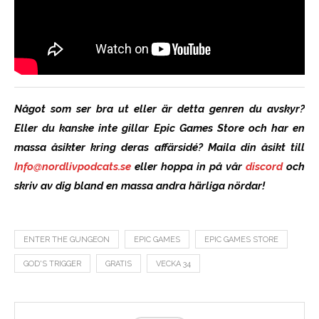
Något som ser bra ut eller är detta genren du avskyr?
Eller du kanske inte gillar Epic Games Store och har en
massa åsikter kring deras affärsidé? Maila din åsikt till
Info@nordlivpodcats.se
eller hoppa in på vår
discord
och
skriv av dig bland en massa andra härliga nördar!
ENTER THE GUNGEON
EPIC GAMES
EPIC GAMES STORE
GOD'S TRIGGER
GRATIS
VECKA 34