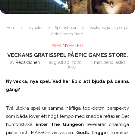
Hem
Nyheter
Spelnyheter
Veckans gratisspel på
Epic Games Store.
SPELNYHETER
VECKANS GRATISSPEL PÅ EPIC GAMES STORE.
av
Redaktionen
augusti 20, 2020
1 minut(ers) lästid
A+
A-
Ny vecka, nya spel. Vad har Epic att bjuda på denna
gång?
Två läckra spel ur samma häftiga top-down perspektiv
som båda lovar ett högt tempo med snabba reflexer. Det
humoristiska
Enter The Gungeon
levererar charmiga
pixlar och MASSOR av vapen.
God’s Trigger
, kommer