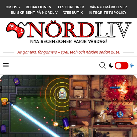
OM OSS
REDAKTIONEN
TESTDATORER
VÅRA UTMÄRKELSER
BLI SKRIBENT PÅ NÖRDLIV
WEBBUTIK
INTEGRITETSPOLICY
Av gamers, för gamers – spel, tech och nörderi sedan 2014.