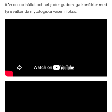
från co-op hållet och erbjuder gudomliga konflikter med
fyra välkända mytologiska väsen i fokus.