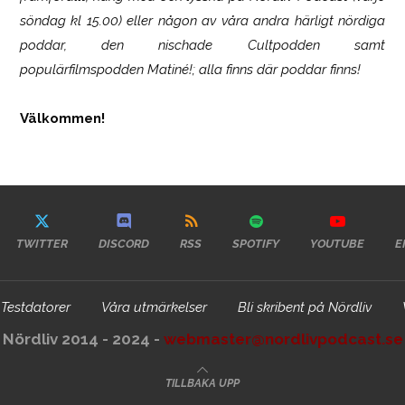
söndag kl 15.00) eller någon av våra andra härligt nördiga
poddar, den nischade Cultpodden samt
populärfilmspodden Matiné!; alla finns där poddar finns!
Välkommen!
TWITTER
DISCORD
RSS
SPOTIFY
YOUTUBE
E
Testdatorer
Våra utmärkelser
Bli skribent på Nördliv
Nördliv 2014 - 2024 -
webmaster@nordlivpodcast.se
TILLBAKA UPP