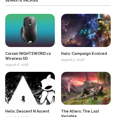
SENASTE INLÄGG
Corsair NIGHTSWORD v2
Halo: Campaign Evolved
Wireless SD
augusti 5, 2026
augusti 6, 2026
2
Soundcore Liberty 5 Pro
Helix: Descent N Ascent
The Alters: The Last
Variable