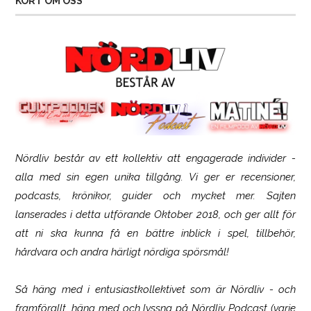
KORT OM OSS
Nördliv består av ett kollektiv att engagerade individer -
SCUF Gaming Omega
alla med sin egen unika tillgång. Vi ger er recensioner,
podcasts, krönikor, guider och mycket mer. Sajten
lanserades i detta utförande Oktober 2018, och ger allt för
att ni ska kunna få en bättre inblick i spel, tillbehör,
hårdvara och andra härligt nördiga spörsmål!
Så häng med i entusiastkollektivet som är
Nördliv
- och
framförallt, häng med och lyssna på Nördliv Podcast (varje