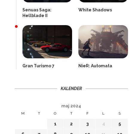
Senuas Saga:
White Shadows
Hellblade II
Gran Turismo 7
NieR: Automata
KALENDER
maj 2024
M
T
O
T
F
L
S
1
2
3
4
5