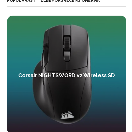
POPULÄRAST TILLBEHÖRSRECENSIONERNA
Corsair NIGHTSWORD v2 Wireless SD