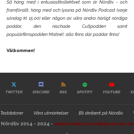
Så häng med i entusiastkollektivet som är
Nördliv
- och
framförallt, häng med och lyssna på Nördliv Podcast (varje
söndag kl 15.00) eller någon av våra andra härligt nördiga
poddar, den nischade Cultpodden samt
populärfilmspodden Matiné!; alla finns där poddar finns!
Välkommen!
TWITTER
DISCORD
RSS
SPOTIFY
YOUTUBE
E
Testdatorer
Våra utmärkelser
Bli skribent på Nördliv
Nördliv 2014 - 2024 -
webmaster@nordlivpodcast.se