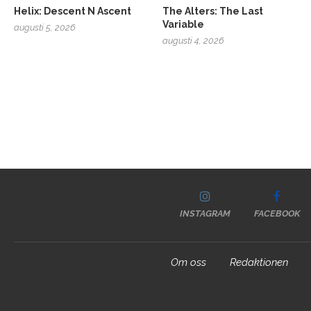
Helix: Descent N Ascent
The Alters: The Last
Variable
augusti 5, 2026
augusti 4, 2026
INSTAGRAM
FACEBOOK
Om oss
Redaktionen