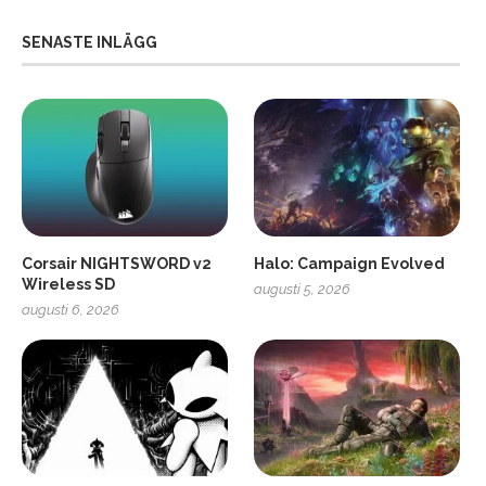
SENASTE INLÄGG
Corsair NIGHTSWORD v2
Halo: Campaign Evolved
Wireless SD
augusti 5, 2026
augusti 6, 2026
2
Soundcore Liberty 5 Pro