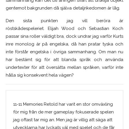
sammanhang kan det bli aningen svårt att urskilja objekt
gentemot bakgrunden då själva detaljrikedomen är låg.
Den sista punkten jag vill beröra är
röstskådespeleriet. Elijah Wood och Sebastian Koch
passar sina roller väldigt bra, dock undrar jag varför Kurts
inre monolog är på engelska, då han pratar tyska och
inte förstår engelska i övriga sammanhang. Om man nu
har bestämt sig för att blanda språk och använda
undertexter för att översätta mellan språken, varför inte
hålla sig konsekvent hela vägen?
11-11 Memories Retold har varit en stor omväxling
för mig från de mer gameplay fokuserade spelen
jag oftast tar mig an. Men jag är villig att säga att
utvecklarna har lyckats väl med spelet och de får