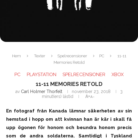
Hem
Texter
Spelrecensioner
PC
11-11
Memories Retold
PC
PLAYSTATION
SPELRECENSIONER
XBOX
11-11 MEMORIES RETOLD
av
Carl Holmer Thorfelt
november 23, 2018
3
minut(ers) lästid
A+
A-
En fotograf från Kanada lämnar säkerheten av sin
hemstad i hopp om att kvinnan han är kär i skall få
upp ögonen för honom och beundra honom precis
som de andra soldaterna. Samtidigt i Tyskland