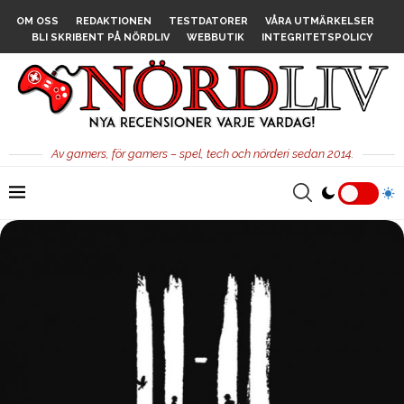
OM OSS
REDAKTIONEN
TESTDATORER
VÅRA UTMÄRKELSER
BLI SKRIBENT PÅ NÖRDLIV
WEBBUTIK
INTEGRITETSPOLICY
Av gamers, för gamers – spel, tech och nörderi sedan 2014.