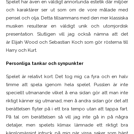
Spelet har även en väldigt annorlunda estetik där miljöer
och karaktärer ser ut som om de vore målade med
pensel och olja. Detta tillsammans med den mer klassiska
musiken resulterar en väldigt unik och utomjordisk
presentation. Slutligen vill jag också nämna att det
är Elijah Wood och Sebastian Koch som gör rösterna till
Harry och Kurt.
Personliga tankar och synpunkter
Spelet är relativt kort. Det tog mig ca fyra och en halv
timme att spela igenom hela spelet. Pusslen är inte
speciellt utmanande vilket å ena sidan gör att man inte
riktigt känner sig utmanad, men å andra sidan gör det att
berättelsen flyter på i ett bra tempo utan att tappa fart.
På tal om berättelsen så vill jag inte gå in på några
detaljer, men spelets klimax lämnade ett riktigt bra
känslomässigt intryck på mig när vissa saker som hänt