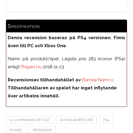
Specifikation
Denna recension baseras på PS4 versionen. Finns
även till PC och Xbox One.
Namn på produkt/spel. Lägsta pris 283 kronor (PS4)
enligt
Prisjakt.nu
2018-11-23.
Recensionsex tillhandahållet av
Bandai Namco
.
Tillhandahållaren av spelet har inget inflytande
över artikelns innehåll.
11-11 MEMORIES RETOLD
ACTION ADVENTURE
PS4
PUSSEL
RECENSION