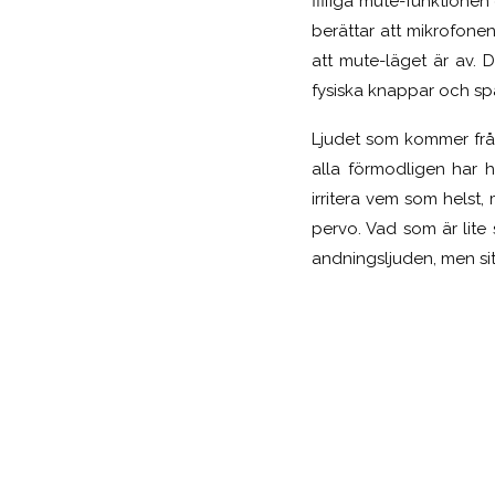
fiffiga mute-funktione
berättar att mikrofone
att mute-läget är av. 
fysiska knappar och spa
Ljudet som kommer frå
alla förmodligen har 
irritera vem som helst
pervo. Vad som är lite
andningsljuden, men sitt