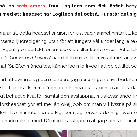
i på en
webkamera
från Logitech som fick finfint be
ed ett headset har Logitech det också. Hur står det sig?
öra är att detta headset är gjort för just vad namnet hintar till, 
anserad ljudredigering, utan för att fungera väl under längre te
. Egentligen perfekt för kundservice eller konferenser. Detta fa
e går
’above and beyond’
när det kommer till mycket mer än jus
at för. Efter många test känner jag mig trygg i att ge ett litet be
vårt att avvänja sig den standard jag personligen blivit borts
insta ton ska komma fram och kunna riktas och placeras d
igt behaglig kvalité i samtal och avslappnat musiklyssnande.
torsheadset gör ett mer än okej jobb om man vill lyssna på sin 
em. Det var inte lika burkigt som jag förväntade mig, även 
då hade räknat med. Då med brasklappen att jag som sagt är l