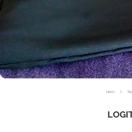
Hem
Te
LOGI