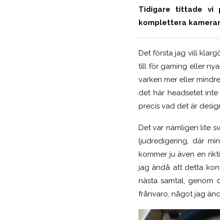
Tidigare tittade v
komplettera kameran m
Det första jag vill klarg
till för gaming eller ny
varken mer eller mindre
det här headsetet int
precis vad det är design
Det var nämligen lite s
ljudredigering, där m
kommer ju även en rikt
jag ändå att detta kon
nästa samtal, genom d
frånvaro, något jag än