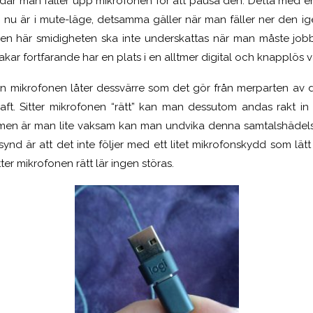
n där man fäller upp mikrofonen för att pausa den. Detta med 
n nu är i mute-läge, detsamma gäller när man fäller ner den ig
Den här smidigheten ska inte underskattas när man måste job
kar fortfarande har en plats i en alltmer digital och knapplös v
n mikrofonen låter dessvärre som det gör från merparten av d
haft. Sitter mikrofonen “rätt” kan man dessutom andas rakt i
, men är man lite vaksam kan man undvika denna samtalshädels
 synd är att det inte följer med ett litet mikrofonskydd som lä
er mikrofonen rätt lär ingen störas.