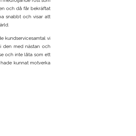
en medföljande röst som
en och då får bekräftat
ba snabbt och visar att
ärld.
e kundservicesamtal vi
n i den med nästan och
e och inte låta som ett
tt hade kunnat motverka