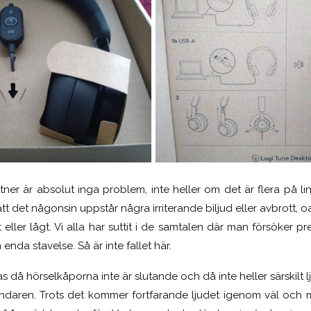
tner är absolut inga problem, inte heller om det är flera på lin
att det någonsin uppstår några irriterande biljud eller avbrott,
t eller lågt. Vi alla har suttit i de samtalen där man försöker p
 enda stavelse. Så är inte fallet här.
as då hörselkåporna inte är slutande och då inte heller särskilt 
ndaren. Trots det kommer fortfarande ljudet igenom väl och m