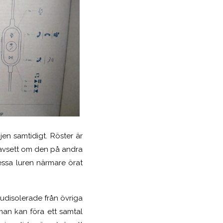
jen samtidigt. Röster är
 oavsett om den på andra
ressa luren närmare örat
ljudisolerade från övriga
an kan föra ett samtal