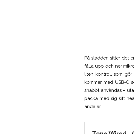
På sladden sitter det 
fälla upp och ner mikr
liten kontroll som g
kommer med USB-C som
snabbt användas – uta
packa med sig sitt hea
ändå är.
Zone Wired - 