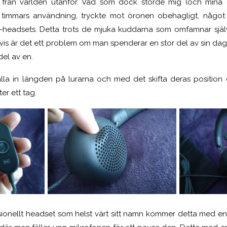
on från världen utanför. Vad som dock störde mig (och mina g
r timmars användning, tryckte mot öronen obehagligt, något
s-headsets. Detta trots de mjuka kuddarna som omfamnar själv
s är det ett problem om man spenderar en stor del av sin dag i
del av en.
älla in längden på lurarna och med det skifta deras position
er ett tag.
sionellt headset som helst värt sitt namn kommer detta med e