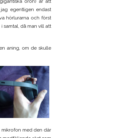
igantiska öron) är att
 jag egentligen endast
a hörlurarna och först
 samtal, då man vill att
 en aning, om de skulle
n mikrofon med den där