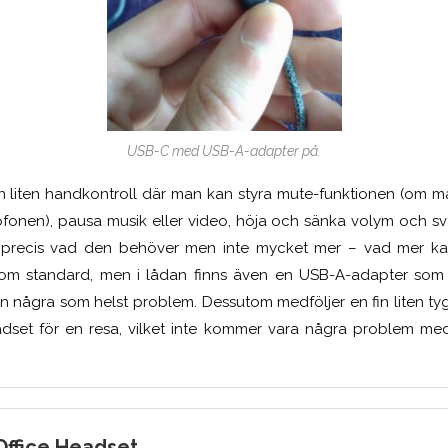
USB-C med USB-A-adapter på.
en liten handkontroll där man kan styra mute-funktionen (om man
ofonen), pausa musik eller video, höja och sänka volym och sv
ör precis vad den behöver men inte mycket mer – vad mer k
 standard, men i lådan finns även en USB-A-adapter som l
n några som helst problem. Dessutom medföljer en fin liten 
dset för en resa, vilket inte kommer vara några problem med
Office Headset