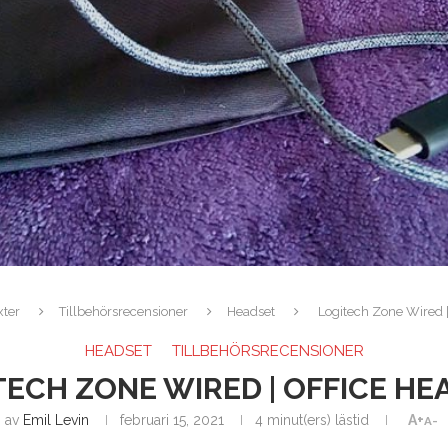
xter
Tillbehörsrecensioner
Headset
Logitech Zone Wired |
HEADSET
TILLBEHÖRSRECENSIONER
TECH ZONE WIRED | OFFICE HE
av
Emil Levin
februari 15, 2021
4 minut(ers) lästid
A+
A-