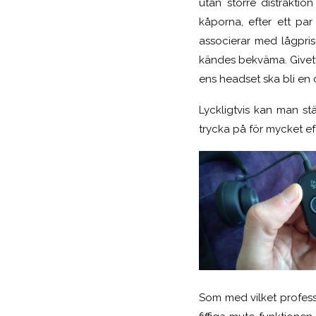
utan större distrakti
kåporna, efter ett pa
associerar med lågpri
kändes bekväma. Givetvi
ens headset ska bli en 
Lyckligtvis kan man st
trycka på för mycket eft
Som med vilket profes