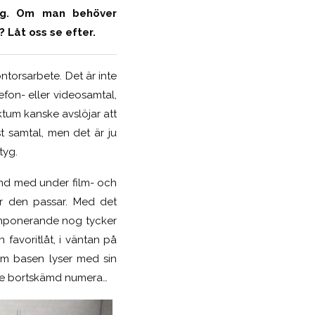
tyg. Om man behöver
 Låt oss se efter.
kontorsarbete. Det är inte
lefon- eller videosamtal,
ktum kanske avslöjar att
t samtal, men det är ju
tyg.
kämd med under film- och
är den passar. Med det
 Imponerande nog tycker
favoritlåt, i väntan på
om basen lyser med sin
ite bortskämd numera…