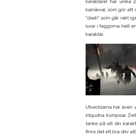
karaktärer har unika 
karriärval, som gör att
”dash” som går rakt ig
lurar i faggorna helt e
karaktär.
Utvecklarna har även v
inbjudna kompisar. De
tanke på att din karak
finns det ett bra driv at