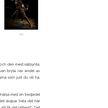
Alv
å och den mest sällsynta;
ven bryta ner endel av
rna som just du vill ha.
n hälsa med en tredjedel
det skapar hela det här
att få det lättare?”. Det