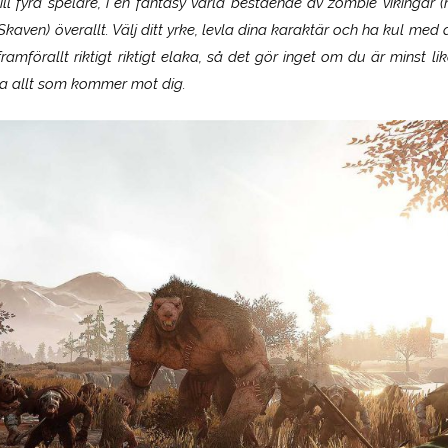
ill fyra spelare, i en fantasy värld bestående av zombie vikinga
Skaven) överallt. Välj ditt yrke, levla dina karaktär och ha kul med
amförallt riktigt riktigt elaka, så det gör inget om du är minst li
a allt som kommer mot dig.