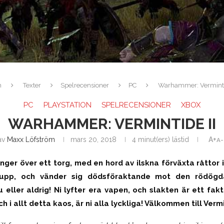
m
Texter
Spelrecensioner
PC
Warhammer: Vermintid
PC
PLAYSTATION
SPELRECENSIONER
XBOX
WARHAMMER: VERMINTIDE II
av
Maxx Löfström
mars 20, 2018
4 minut(ers) lästid
A+
A-
ringer över ett torg, med en hord av ilskna förväxta råttor 
 upp, och vänder sig dödsföraktande mot den rödögd
u eller aldrig! Ni lyfter era vapen, och slakten är ett f
ch i allt detta kaos, är ni alla lyckliga! Välkommen till Vermi