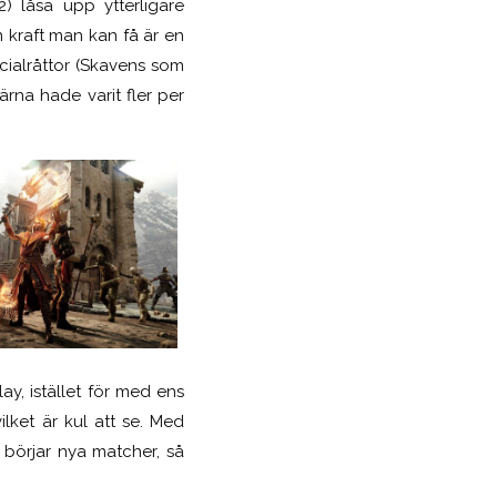
) låsa upp ytterligare
n kraft man kan få är en
cialråttor (Skavens som
ärna hade varit fler per
y, istället för med ens
ket är kul att se. Med
 börjar nya matcher, så