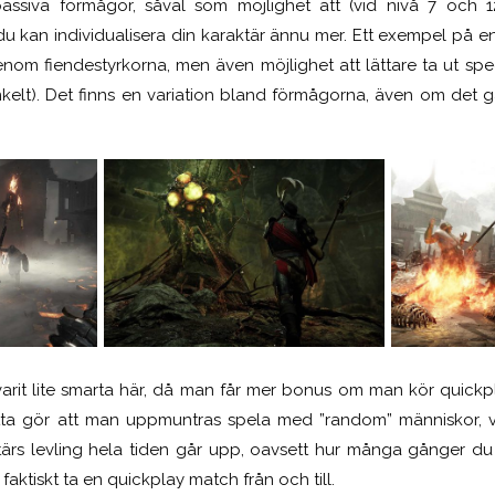
passiva förmågor, såväl som möjlighet att (vid nivå 7 och 12
 du kan individualisera din karaktär ännu mer. Ett exempel på e
enom fiendestyrkorna, men även möjlighet att lättare ta ut spe
nkelt). Det finns en variation bland förmågorna, även om det g
arit lite smarta här, då man får mer bonus om man kör quickpla
tta gör att man uppmuntras spela med ”random” människor, vil
tärs levling hela tiden går upp, oavsett hur många gånger du
t faktiskt ta en quickplay match från och till.