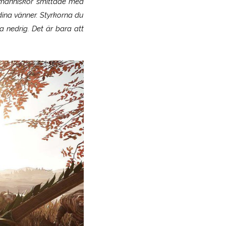
r (människor smittade med
 dina vänner. Styrkorna du
ka nedrig. Det är bara att