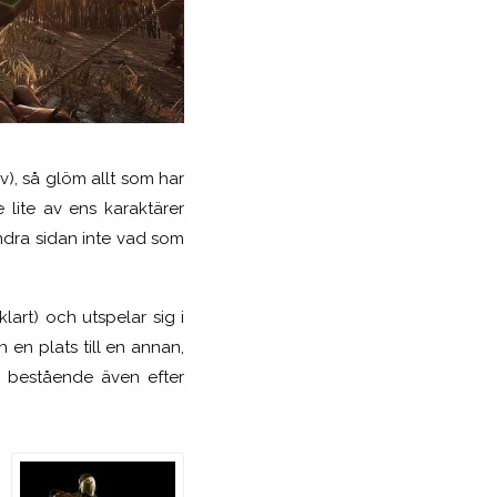
lv), så glöm allt som har
 lite av ens karaktärer
ndra sidan inte vad som
lart) och utspelar sig i
 en plats till en annan,
 är bestående även efter