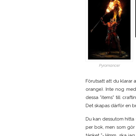
Pyromancer
Förutsatt att du klarar 
orange). Inte nog med
dessa ”items” till craf
Det skapas därför en br
Du kan dessutom hitta u
per bok, men som gör a
tänket ”- Hmm….ska jag r