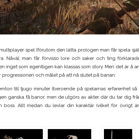
t multiplayer spel (förutom den lätta prologen man får spela sjä
a. Nåväl, man får förvisso lore och saker och ting förklarade
men inget som egentligen kan klassas som story. Men det är å a
 är progressionen och målet på att nå slutet på banan.
emton till tjugo minuter (beroende på spelarnas erfarenhet så k
igen ganska få banor, men de utgörs av akter där du tar dig från
 en boss. Allt medan du levlar din karaktär (vilket för övrigt