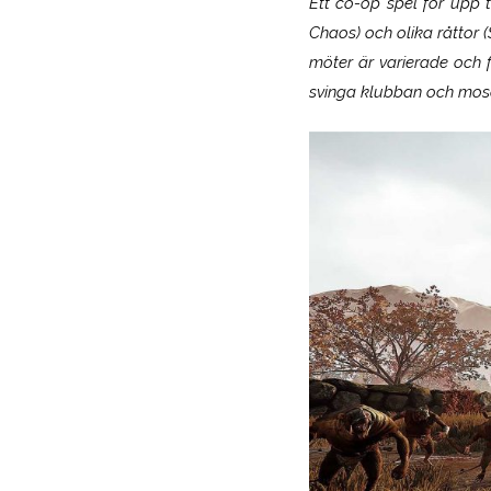
Ett co-op spel för upp t
Chaos) och olika råttor (
möter är varierade och fr
svinga klubban och mos