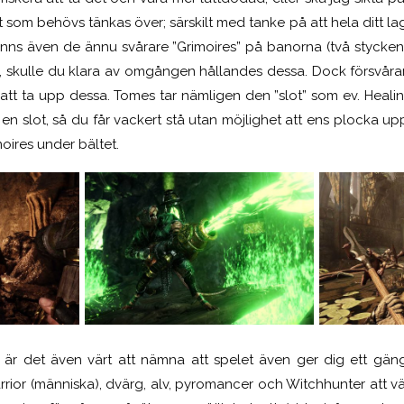
 som behövs tänkas över; särskilt med tanke på att hela ditt la
 finns även de ännu svårare ”Grimoires” på banorna (två stycken
n, skulle du klara av omgången hållandes dessa. Dock försvårar
 att ta upp dessa. Tomes tar nämligen den ”slot” som ev. Healin
 en slot, så du får vackert stå utan möjlighet att ens plocka up
ires under bältet.
 är det även värt att nämna att spelet även ger dig ett gäng
rrior (människa), dvärg, alv, pyromancer och Witchhunter att väl