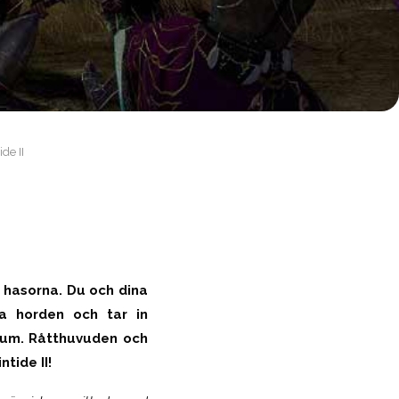
e II
i hasorna. Du och dina
a horden och tar in
aktum. Råtthuvuden och
ntide II!