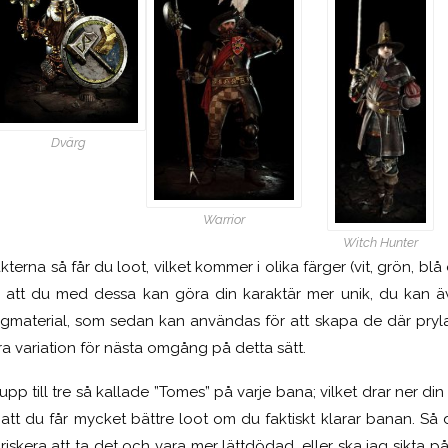
Dvärg
Warrior
Witch Hunter
akterna så får du loot, vilket kommer i olika färger (vit, grön, bl
 att du med dessa kan göra din karaktär mer unik, du kan ä
tingmaterial, som sedan kan användas för att skapa de där pryla
a variation för nästa omgång på detta sätt.
pp till tre så kallade ”Tomes” på varje bana; vilket drar ner di
tt du får mycket bättre loot om du faktiskt klarar banan. Så 
iskera att ta det och vara mer lättdödad, eller ska jag sikta på 