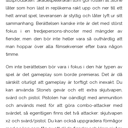
slutprodukten. Skådespelerskan som gör rösten åt Stone
låter som hon läst in replikerna rakt upp och ner till ett
helt annat spel; leveransen är styltig och låter lyft ur sitt
sammanhang. Berättelsen kanske inte är det med störst
fokus i en tredjepersons-shooter med mängder av
fiender, men den bör inte heller vara så outhärdlig att
man hoppar över alla filmsekvenser efter bara någon
timme.
Om inte berättelsen bör vara i fokus i den här typen av
spel är det gameplay som borde premieras. Det är då
särskilt oturligt att gameplay är torftigt och inexakt. Du
kan använda Stone’s gevär och ett extra skjutvapen,
svärd och pistol. Pistolen har oändligt med ammunition
och används mest för att göra combo-attacker med
svärdet, så egentligen finns det två attacker: skjutvapen
x2 och svärd/pistol. Du kan också uppgradera förmågor