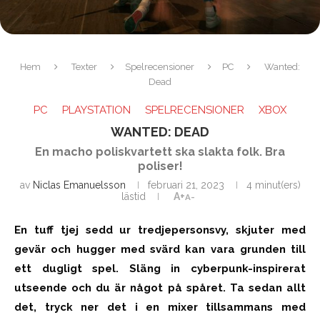
Hem
Texter
Spelrecensioner
PC
Wanted:
Dead
PC
PLAYSTATION
SPELRECENSIONER
XBOX
WANTED: DEAD
En macho poliskvartett ska slakta folk. Bra
poliser!
av
Niclas Emanuelsson
februari 21, 2023
4 minut(ers)
lästid
A+
A-
En tuff tjej sedd ur tredjepersonsvy, skjuter med
gevär och hugger med svärd kan vara grunden till
ett dugligt spel. Släng in cyberpunk-inspirerat
utseende och du är något på spåret. Ta sedan allt
det, tryck ner det i en mixer tillsammans med