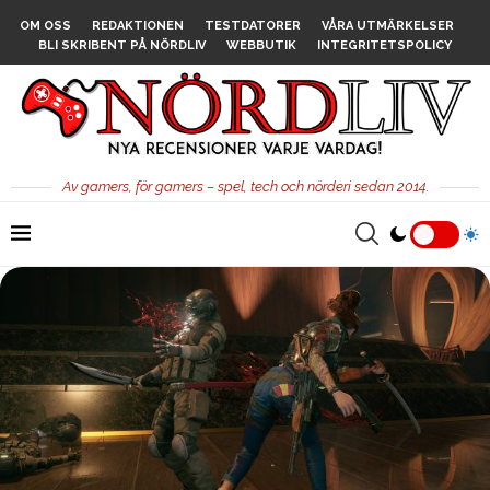
OM OSS
REDAKTIONEN
TESTDATORER
VÅRA UTMÄRKELSER
BLI SKRIBENT PÅ NÖRDLIV
WEBBUTIK
INTEGRITETSPOLICY
Av gamers, för gamers – spel, tech och nörderi sedan 2014.