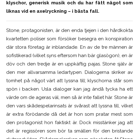
klyschor, generisk musik och du har fått något som
liknas vid en axelryckning – i bästa fall.
Stone, protagonisten, är den enda tjejen i den hårdkokta
kvartetten poliser som försöker besegra en konspiration
där stora företag är inblandade. En av de tre männen är
sofistikerad (vilket syns eftersom han bär glasögon), en är
döv och den tredje är en uppkäftig pajas. Stone själv är
den mer allvarsamma ledartypen. Dialogerna skriker av
tomhet på något värt att lyssna till; klyschorna står som
spön i backen. Usla dialoger kan jag ändå tycka ha ett
värde om de ageras väl, men så är inte fallet här. Stone är
den vars skådespelarinsats är svårast att lyssna till, vilket
är extra förödande då det är hon som pratar mest som
den protagonist hon faktiskt är. Dock misstänker jag att
det är regissören som bör ta smällen för den bristande