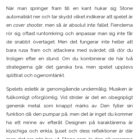
När man springer fram till en kant hukar sig Stone
automatiskt ner och tar skydd vilket indikerar att spelet är
en
cover shooter
, men så är absolut inte fallet. Fienderna
rör sig oftast runtomkring och anpassar man sig inte får
de snabbt övertaget. Men det fungerar inte heller att
bara rusa fram och attackera med svärdet, då dör du
troligen efter en stund. Om du kombinerar de här två
strategierna går det ganska bra, men spelet upplevs
splittrat och ogenomtänkt.
Spelets estetik är genomgående undermålig. Musiken är
fullkomligt oförglömlig. Vid strider är det en obegripligt
generisk metal som knappt märks av. Den fyller sin
funktion då den pumpar på, men det är inget du kommer
ha ett minne av efteråt. Designen på karaktärerna är
klyschiga och enkla, ljuset och dess reflektioner är där