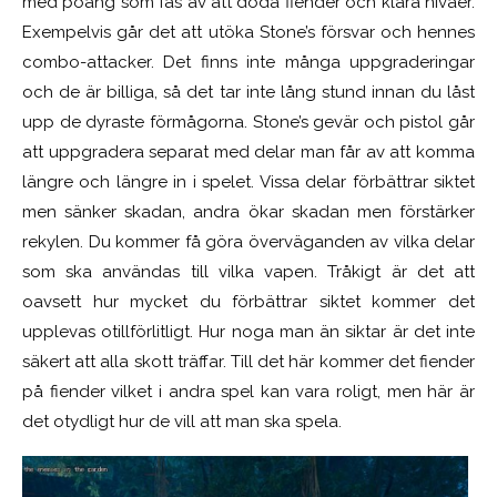
med poäng som fås av att döda fiender och klara nivåer.
Exempelvis går det att utöka Stone’s försvar och hennes
combo-attacker. Det finns inte många uppgraderingar
och de är billiga, så det tar inte lång stund innan du låst
upp de dyraste förmågorna. Stone’s gevär och pistol går
att uppgradera separat med delar man får av att komma
längre och längre in i spelet. Vissa delar förbättrar siktet
men sänker skadan, andra ökar skadan men förstärker
rekylen. Du kommer få göra överväganden av vilka delar
som ska användas till vilka vapen. Tråkigt är det att
oavsett hur mycket du förbättrar siktet kommer det
upplevas otillförlitligt. Hur noga man än siktar är det inte
säkert att alla skott träffar. Till det här kommer det fiender
på fiender vilket i andra spel kan vara roligt, men här är
det otydligt hur de vill att man ska spela.