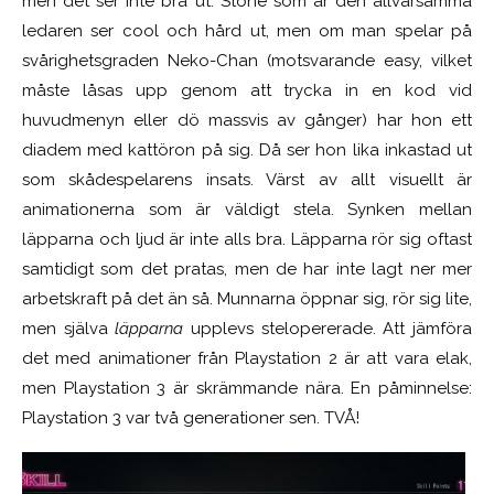
men det ser inte bra ut. Stone som är den allvarsamma
ledaren ser cool och hård ut, men om man spelar på
svårighetsgraden Neko-Chan (motsvarande easy, vilket
måste låsas upp genom att trycka in en kod vid
huvudmenyn eller dö massvis av gånger) har hon ett
diadem med kattöron på sig. Då ser hon lika inkastad ut
som skådespelarens insats. Värst av allt visuellt är
animationerna som är väldigt stela. Synken mellan
läpparna och ljud är inte alls bra. Läpparna rör sig oftast
samtidigt som det pratas, men de har inte lagt ner mer
arbetskraft på det än så. Munnarna öppnar sig, rör sig lite,
men själva
läpparna
upplevs stelopererade. Att jämföra
det med animationer från Playstation 2 är att vara elak,
men Playstation 3 är skrämmande nära. En påminnelse:
Playstation 3 var två generationer sen. TVÅ!