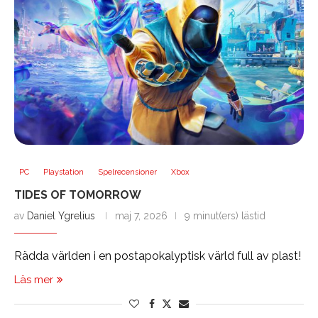
PC
Playstation
Spelrecensioner
Xbox
TIDES OF TOMORROW
av
Daniel Ygrelius
maj 7, 2026
9 minut(ers) lästid
Rädda världen i en postapokalyptisk värld full av plast!
Läs mer