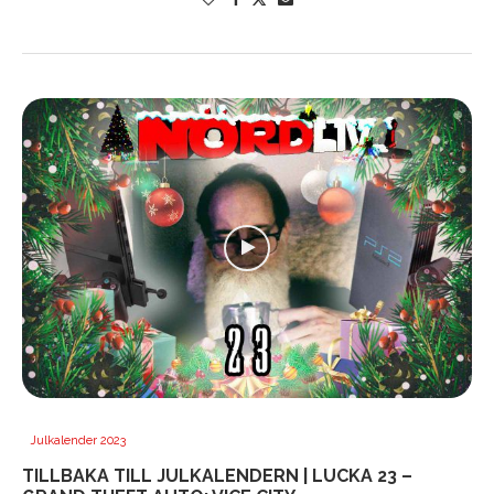
Julkalender 2023
TILLBAKA TILL JULKALENDERN | LUCKA 23 –