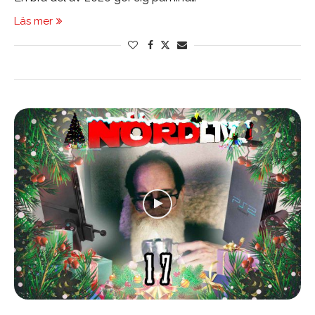
Läs mer