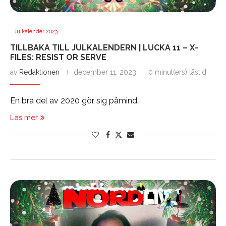
Julkalender 2023
TILLBAKA TILL JULKALENDERN | LUCKA 11 – X-
FILES: RESIST OR SERVE
av
Redaktionen
december 11, 2023
0 minut(ers) lästid
En bra del av 2020 gör sig påmind…
Läs mer