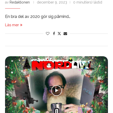
av
Redaktionen
december 9, 2023
0 minut(ers) lästid
En bra del av 2020 gör sig påmind…
Läs mer