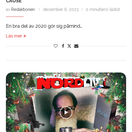
CAUSE
av
Redaktionen
december 6, 2023
0 minut(ers) lästid
En bra del av 2020 gör sig påmind…
Läs mer