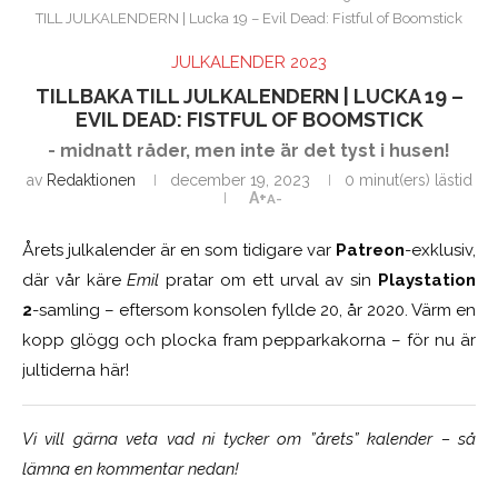
TILL JULKALENDERN | Lucka 19 – Evil Dead: Fistful of Boomstick
JULKALENDER 2023
TILLBAKA TILL JULKALENDERN | LUCKA 19 –
EVIL DEAD: FISTFUL OF BOOMSTICK
- midnatt råder, men inte är det tyst i husen!
av
Redaktionen
december 19, 2023
0 minut(ers) lästid
A+
A-
Årets julkalender är en som tidigare var
Patreon
-exklusiv,
där vår käre
Emil
pratar om ett urval av sin
Playstation
2
-samling – eftersom konsolen fyllde 20, år 2020. Värm en
kopp glögg och plocka fram pepparkakorna – för nu är
jultiderna här!
Vi vill gärna veta vad ni tycker om ”årets” kalender – så
lämna en kommentar nedan!