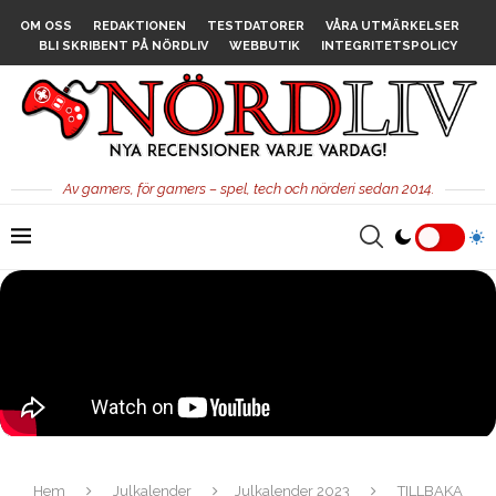
OM OSS
REDAKTIONEN
TESTDATORER
VÅRA UTMÄRKELSER
BLI SKRIBENT PÅ NÖRDLIV
WEBBUTIK
INTEGRITETSPOLICY
Av gamers, för gamers – spel, tech och nörderi sedan 2014.
Hem
Julkalender
Julkalender 2023
TILLBAKA