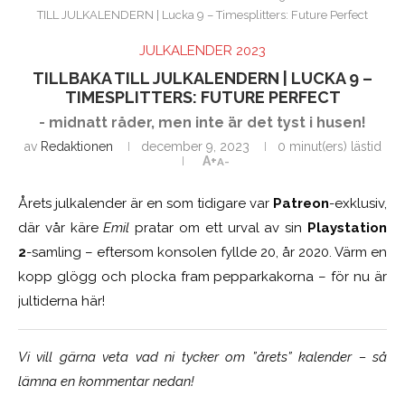
TILL JULKALENDERN | Lucka 9 – Timesplitters: Future Perfect
JULKALENDER 2023
TILLBAKA TILL JULKALENDERN | LUCKA 9 –
TIMESPLITTERS: FUTURE PERFECT
- midnatt råder, men inte är det tyst i husen!
av
Redaktionen
december 9, 2023
0 minut(ers) lästid
A+
A-
Årets julkalender är en som tidigare var
Patreon
-exklusiv,
där vår käre
Emil
pratar om ett urval av sin
Playstation
2
-samling – eftersom konsolen fyllde 20, år 2020. Värm en
kopp glögg och plocka fram pepparkakorna – för nu är
jultiderna här!
Vi vill gärna veta vad ni tycker om ”årets” kalender – så
lämna en kommentar nedan!