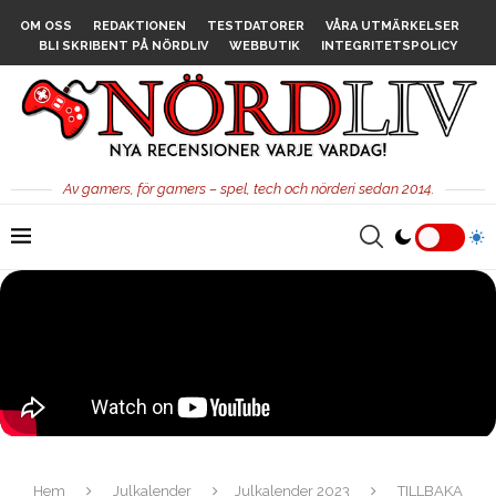
OM OSS
REDAKTIONEN
TESTDATORER
VÅRA UTMÄRKELSER
BLI SKRIBENT PÅ NÖRDLIV
WEBBUTIK
INTEGRITETSPOLICY
Av gamers, för gamers – spel, tech och nörderi sedan 2014.
Hem
Julkalender
Julkalender 2023
TILLBAKA