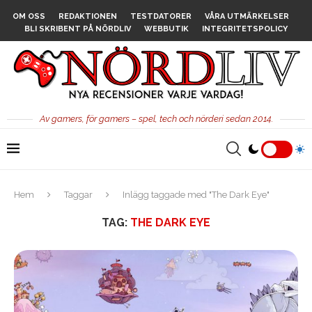
OM OSS
REDAKTIONEN
TESTDATORER
VÅRA UTMÄRKELSER
BLI SKRIBENT PÅ NÖRDLIV
WEBBUTIK
INTEGRITETSPOLICY
Av gamers, för gamers – spel, tech och nörderi sedan 2014.
Hem
Taggar
Inlägg taggade med "The Dark Eye"
TAG:
THE DARK EYE