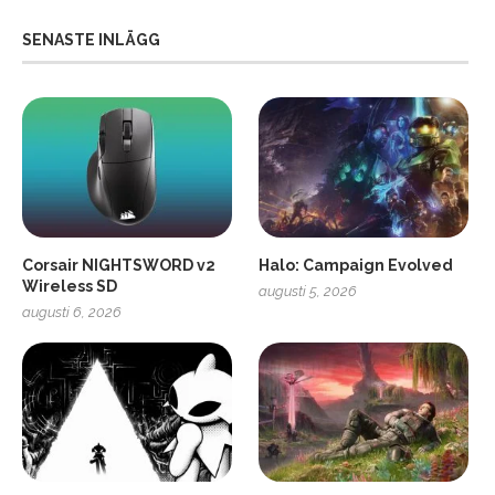
SENASTE INLÄGG
Corsair NIGHTSWORD v2
Halo: Campaign Evolved
Wireless SD
augusti 5, 2026
augusti 6, 2026
2
Soundcore Liberty 5 Pro