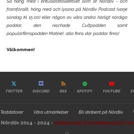
Så häng med i entusiastkollektivet som är
Nördliv
- och
framförallt, häng med och lyssna på Nördliv Podcast (varje
söndag kl 15.00) eller någon av våra andra härligt nördiga
poddar, den nischade Cultpodden samt
populärfilmspodden Matiné!; alla finns där poddar finns!
Välkommen!
TWITTER
DISCORD
RSS
SPOTIFY
YOUTUBE
E
Testdatorer
Våra utmärkelser
Bli skribent på Nördliv
Nördliv 2014 - 2024 -
webmaster@nordlivpodcast.se