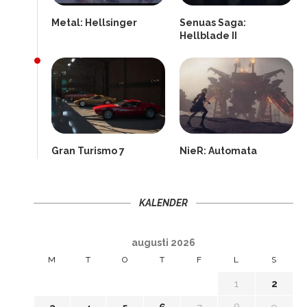
Metal: Hellsinger
Senuas Saga:
Hellblade II
Gran Turismo 7
NieR: Automata
KALENDER
augusti 2026
M
T
O
T
F
L
S
1
2