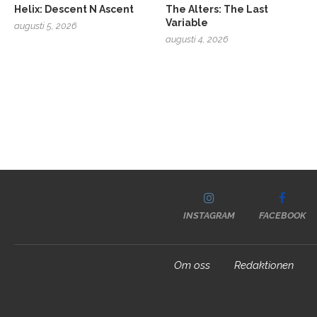
Helix: Descent N Ascent
The Alters: The Last
Variable
augusti 5, 2026
augusti 4, 2026
INSTAGRAM
FACEBOOK
Om oss
Redaktionen