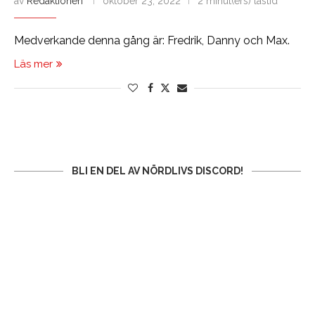
av
Redaktionen
oktober 23, 2022
2 minut(ers) lästid
Medverkande denna gång är: Fredrik, Danny och Max.
Läs mer
BLI EN DEL AV NÖRDLIVS DISCORD!