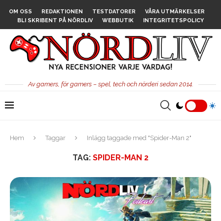
OM OSS
REDAKTIONEN
TESTDATORER
VÅRA UTMÄRKELSER
BLI SKRIBENT PÅ NÖRDLIV
WEBBUTIK
INTEGRITETSPOLICY
Av gamers, för gamers – spel, tech och nörderi sedan 2014.
Hem
Taggar
Inlägg taggade med "Spider-Man 2"
TAG:
SPIDER-MAN 2