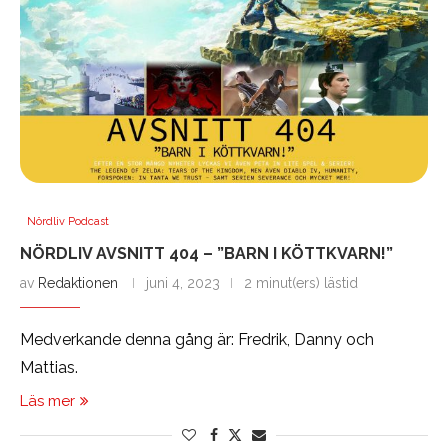
Nördliv Podcast
NÖRDLIV AVSNITT 404 – ”BARN I KÖTTKVARN!”
av
Redaktionen
juni 4, 2023
2 minut(ers) lästid
Medverkande denna gång är: Fredrik, Danny och
Mattias.
Läs mer