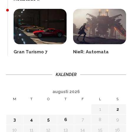
Gran Turismo 7
NieR: Automata
KALENDER
augusti 2026
M
T
O
T
F
L
S
1
2
3
4
5
6
7
8
9
10
11
12
13
14
15
16