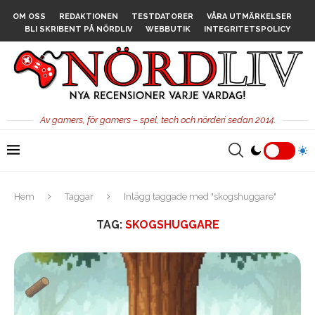
OM OSS
REDAKTIONEN
TESTDATORER
VÅRA UTMÄRKELSER
BLI SKRIBENT PÅ NÖRDLIV
WEBBUTIK
INTEGRITETSPOLICY
Av gamers, för gamers – spel, tech och nörderi sedan 2014.
Hem
Taggar
Inlägg taggade med "skogshuggare"
TAG:
SKOGSHUGGARE