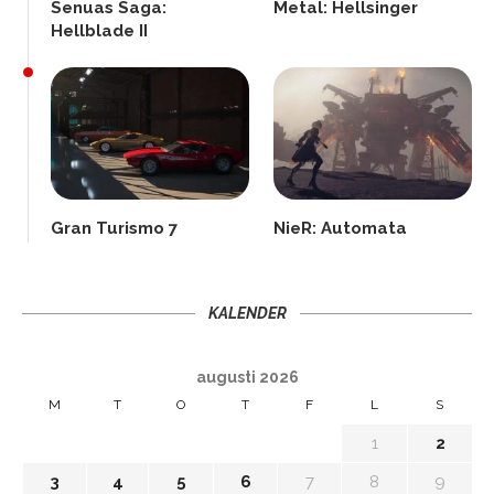
Senuas Saga:
Metal: Hellsinger
Hellblade II
Gran Turismo 7
NieR: Automata
KALENDER
augusti 2026
M
T
O
T
F
L
S
1
2
3
4
5
6
7
8
9