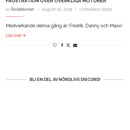
FRUSTRATION ÖVER OVERKLIGA MOTORER”
av
Redaktionen
augusti 25, 2019
1 minut(ers) lästid
Medverkande denna gång är: Fredrik, Danny och Maxx!
Läs mer
BLI EN DEL AV NÖRDLIVS DISCORD!