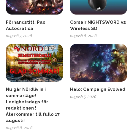
Förhandstitt: Pax
Corsair NIGHTSWORD v2
Autocratica
Wireless SD
augusti 7, 2026
augusti 6, 2026
Nu går Nördliv in i
Halo: Campaign Evolved
sommarläge!
augusti 5, 2026
Ledighetsdags för
redaktionen !
Återkommer till fullo 17
augusti!
augusti 6, 2026