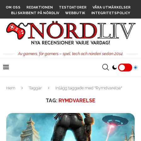
OM OSS
REDAKTIONEN
TESTDATORER
VÅRA UTMÄRKELSER
BLI SKRIBENT PÅ NÖRDLIV
WEBBUTIK
INTEGRITETSPOLICY
Av gamers, för gamers – spel, tech och nörderi sedan 2014.
Hem
Taggar
Inlägg taggade med "Rymdvarelse"
TAG:
RYMDVARELSE