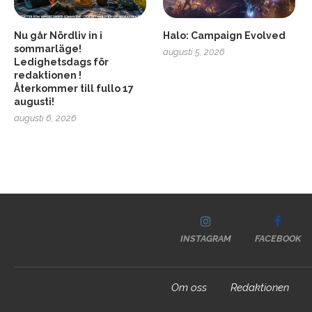
Nu går Nördliv in i
Halo: Campaign Evolved
sommarläge!
augusti 5, 2026
Ledighetsdags för
redaktionen !
Återkommer till fullo 17
augusti!
augusti 6, 2026
INSTAGRAM
FACEBOOK
Om oss
Redaktionen