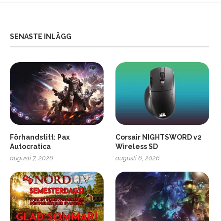
SENASTE INLÄGG
Förhandstitt: Pax
Corsair NIGHTSWORD v2
Autocratica
Wireless SD
augusti 7, 2026
augusti 6, 2026
2
Soundcore Liberty 5 Pro