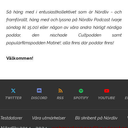
Så häng med i entusiastkollektivet som är
Nördliv
- och
framförallt, häng med och lyssna på Nördliv Podcast (varje
söndag kl 15.00) eller någon av våra andra härligt nördiga
poddar, den nischade Cultpodden samt
populärfilmspodden Matiné!; alla finns där poddar finns!
Välkommen!
TWITTER
DISCORD
RSS
SPOTIFY
YOUTUBE
E
Testdatorer
Våra utmärkelser
Bli skribent på Nördliv
Nördliv 2014 - 2024 -
webmaster@nordlivpodcast.se