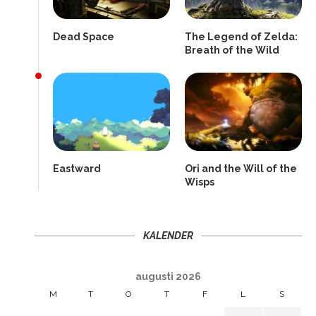
Dead Space
The Legend of Zelda:
Breath of the Wild
Eastward
Ori and the Will of the
Wisps
KALENDER
augusti 2026
M
T
O
T
F
L
S