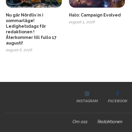
Nu går Nördliv in i
Halo: Campaign Evolved
sommarläge!
augusti 5, 2026
Ledighetsdags för
redaktionen !
Återkommer till fullo 17
augusti!
augusti 6, 2026
INSTAGRAM
FACEBOOK
Om oss
Redaktionen