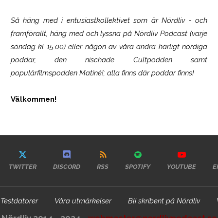
Så häng med i entusiastkollektivet som är
Nördliv
- och
framförallt, häng med och lyssna på Nördliv Podcast (varje
söndag kl 15.00) eller någon av våra andra härligt nördiga
poddar, den nischade Cultpodden samt
populärfilmspodden Matiné!; alla finns där poddar finns!
Välkommen!
TWITTER
DISCORD
RSS
SPOTIFY
YOUTUBE
E
Testdatorer
Våra utmärkelser
Bli skribent på Nördliv
Nördliv 2014 - 2024 -
webmaster@nordlivpodcast.se