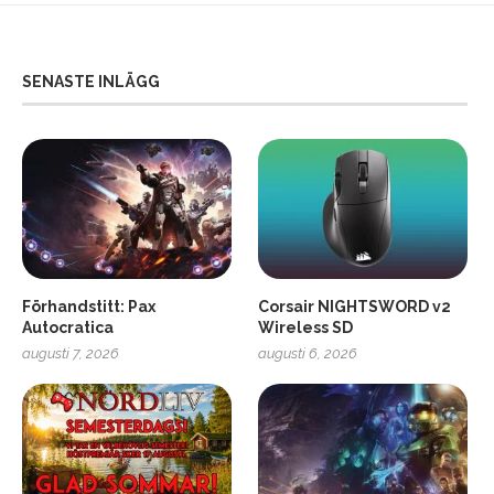
SENASTE INLÄGG
Förhandstitt: Pax
Corsair NIGHTSWORD v2
Autocratica
Wireless SD
augusti 7, 2026
augusti 6, 2026
2
Soundcore Liberty 5 Pro