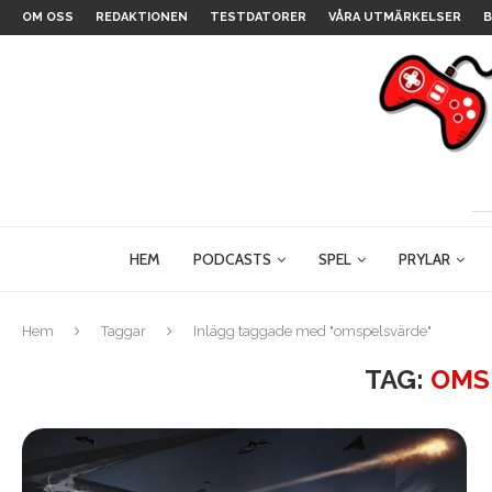
OM OSS
REDAKTIONEN
TESTDATORER
VÅRA UTMÄRKELSER
B
HEM
PODCASTS
SPEL
PRYLAR
Hem
Taggar
Inlägg taggade med "omspelsvärde"
TAG:
OMS