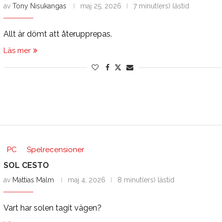
av
Tony Nisukangas
maj 25, 2026
7 minut(ers) lästid
Allt är dömt att återupprepas.
Läs mer
PC
Spelrecensioner
SOL CESTO
av
Mattias Malm
maj 4, 2026
8 minut(ers) lästid
Vart har solen tagit vägen?