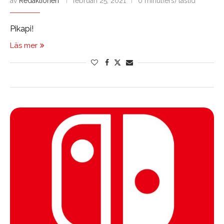
av
Redaktionen
februari 25, 2021
0 minut(ers) lästid
Pikapi!
Läs mer