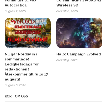
Förhandstitt: Pax
Corsair NIGHTSWORD v2
Autocratica
Wireless SD
augusti 7, 2026
augusti 6, 2026
Nu går Nördliv in i
Halo: Campaign Evolved
sommarläge!
augusti 5, 2026
Ledighetsdags för
redaktionen !
Återkommer till fullo 17
augusti!
augusti 6, 2026
KORT OM OSS