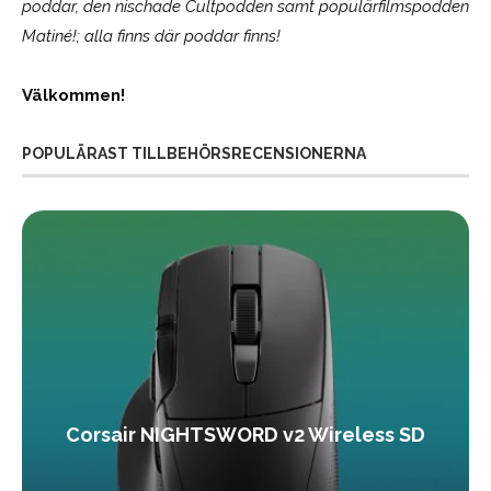
poddar, den nischade Cultpodden samt populärfilmspodden
Matiné!; alla finns där poddar finns!
Välkommen!
POPULÄRAST TILLBEHÖRSRECENSIONERNA
Corsair NIGHTSWORD v2 Wireless SD