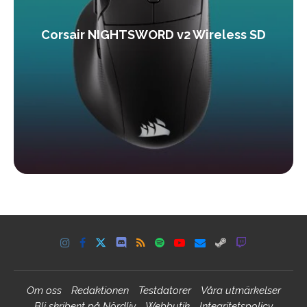
Corsair NIGHTSWORD v2 Wireless SD
Om oss
Redaktionen
Testdatorer
Våra utmärkelser
Bli skribent på Nördliv
Webbutik
Integritetspolicy