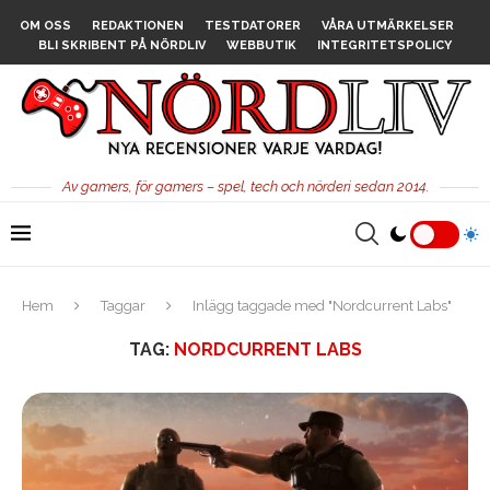
OM OSS
REDAKTIONEN
TESTDATORER
VÅRA UTMÄRKELSER
BLI SKRIBENT PÅ NÖRDLIV
WEBBUTIK
INTEGRITETSPOLICY
Av gamers, för gamers – spel, tech och nörderi sedan 2014.
Hem
Taggar
Inlägg taggade med "Nordcurrent Labs"
TAG:
NORDCURRENT LABS