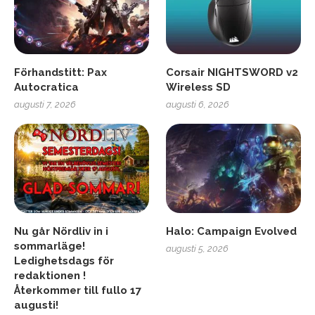
Förhandstitt: Pax
Corsair NIGHTSWORD v2
Autocratica
Wireless SD
augusti 7, 2026
augusti 6, 2026
Nu går Nördliv in i
Halo: Campaign Evolved
sommarläge!
augusti 5, 2026
Ledighetsdags för
redaktionen !
Återkommer till fullo 17
augusti!