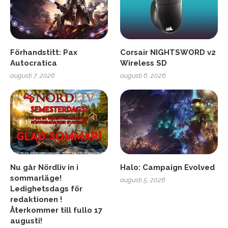
Förhandstitt: Pax
Corsair NIGHTSWORD v2
Autocratica
Wireless SD
augusti 7, 2026
augusti 6, 2026
Nu går Nördliv in i
Halo: Campaign Evolved
sommarläge!
augusti 5, 2026
Ledighetsdags för
redaktionen !
Återkommer till fullo 17
augusti!