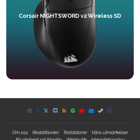
Corsair NIGHTSWORD v2 Wireless SD
Om oss
Redaktionen
Testdatorer
Våra utmärkelser
Bli skribent på Nördliv
Webbutik
Integritetspolicy