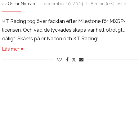
av
Oscar Nyman
december 10, 2024
8 minut(ers) lästid
KT Racing tog över facklan efter Milestone för MXGP-
licensen. Och vad de lyckades skapa var helt otroligt…
dåligt. Skäms på er Nacon och KT Racing!
Läs mer