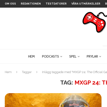
OM OSS
REDAKTIONEN
TESTDATORER
VÅRA UTMÄRKELSER
B
HEM
PODCASTS
SPEL
PRYLAR
Hem
Taggar
Inlägg taggade med "MXGP 24: The Official G
TAG:
MXGP 24: T