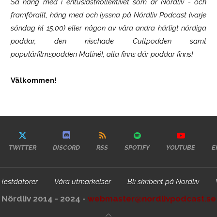
Så häng med i entusiastkollektivet som är
Nördliv
- och
framförallt, häng med och lyssna på Nördliv Podcast (varje
söndag kl 15.00) eller någon av våra andra härligt nördiga
poddar, den nischade Cultpodden samt
populärfilmspodden Matiné!; alla finns där poddar finns!
Välkommen!
TWITTER
DISCORD
RSS
SPOTIFY
YOUTUBE
E
Testdatorer
Våra utmärkelser
Bli skribent på Nördliv
Nördliv 2014 - 2024 -
webmaster@nordlivpodcast.se