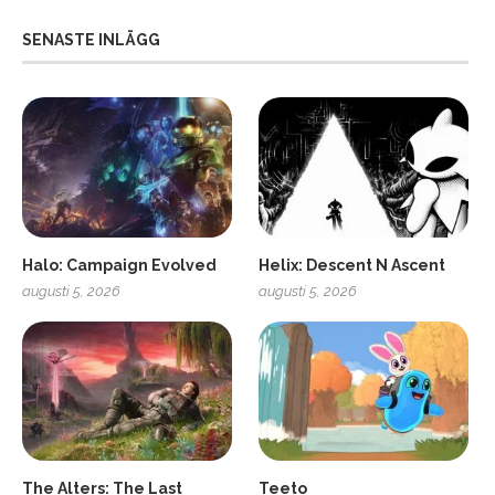
SENASTE INLÄGG
Halo: Campaign Evolved
Helix: Descent N Ascent
augusti 5, 2026
augusti 5, 2026
ro
SCUF Gaming Omega
The Alters: The Last
Teeto