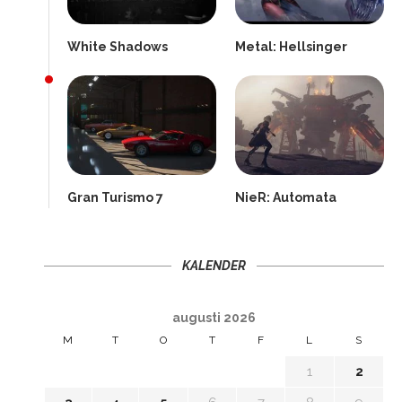
White Shadows
Metal: Hellsinger
Gran Turismo 7
NieR: Automata
KALENDER
augusti 2026
M
T
O
T
F
L
S
1
2