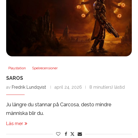
Playstation
Spelrecensioner
SAROS
av
Fredrik Lundqvist
april 24, 2026
8 minut(ers) lästid
Ju längre du stannar på Carcosa, desto mindre
människa blir du.
Läs mer