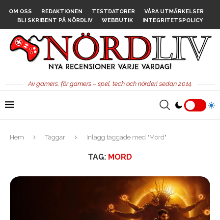
OM OSS
REDAKTIONEN
TESTDATORER
VÅRA UTMÄRKELSER
BLI SKRIBENT PÅ NÖRDLIV
WEBBUTIK
INTEGRITETSPOLICY
Av gamers, för gamers – spel, tech och nörderi sedan 2014.
Hem
Taggar
Inlägg taggade med "Mord"
TAG:
MORD