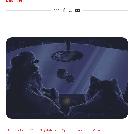
Läs mer
Nintendo
PC
Playstation
Spelrecensioner
Xbox