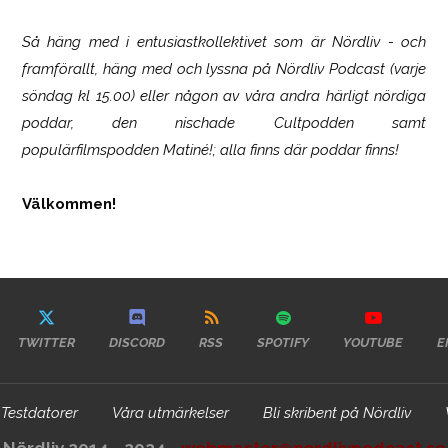
Så häng med i entusiastkollektivet som är
Nördliv
- och
framförallt, häng med och lyssna på Nördliv Podcast (varje
söndag kl 15.00) eller någon av våra andra härligt nördiga
poddar, den nischade Cultpodden samt
populärfilmspodden Matiné!; alla finns där poddar finns!
Välkommen!
TWITTER
DISCORD
RSS
SPOTIFY
YOUTUBE
E
Testdatorer
Våra utmärkelser
Bli skribent på Nördliv
Nördliv 2014 - 2024 -
webmaster@nordlivpodcast.se