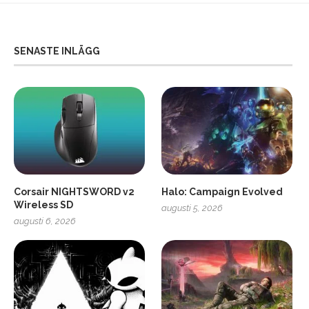
SENASTE INLÄGG
Corsair NIGHTSWORD v2
Halo: Campaign Evolved
Wireless SD
augusti 5, 2026
augusti 6, 2026
2
Soundcore Liberty 5 Pro