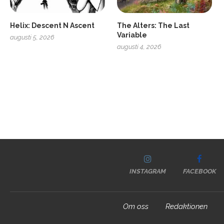
Helix: Descent N Ascent
The Alters: The Last
Variable
augusti 5, 2026
augusti 4, 2026
INSTAGRAM
FACEBOOK
Om oss
Redaktionen