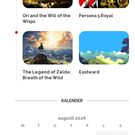
Ori and the Will of the
Persona 5 Royal
Wisps
The Legend of Zelda:
Eastward
Breath of the Wild
KALENDER
augusti 2026
M
T
O
T
F
L
S