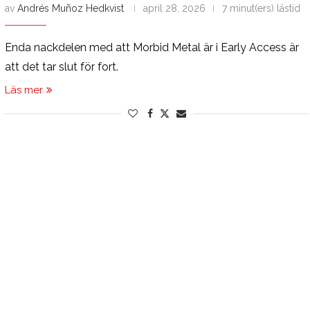
av
Andrés Muñoz Hedkvist
april 28, 2026
7 minut(ers) lästid
Enda nackdelen med att Morbid Metal är i Early Access är
att det tar slut för fort.
Läs mer