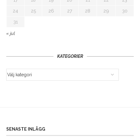
24
25
26
27
28
29
30
31
« jul
KATEGORIER
SENASTE INLÄGG