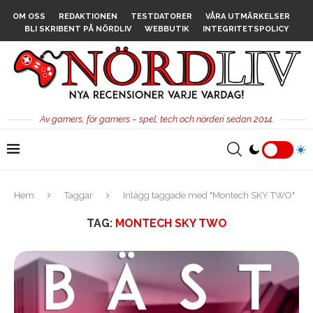
OM OSS
REDAKTIONEN
TESTDATORER
VÅRA UTMÄRKELSER
BLI SKRIBENT PÅ NÖRDLIV
WEBBUTIK
INTEGRITETSPOLICY
Av gamers, för gamers – spel, tech och nörderi sedan 2014.
Hem
Taggar
Inlägg taggade med "Montech SKY TWO"
TAG:
MONTECH SKY TWO