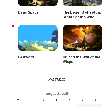
Dead Space
The Legend of Zelda:
Breath of the Wild
Eastward
Ori and the Will of the
Wisps
KALENDER
augusti 2026
M
T
O
T
F
L
S