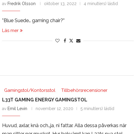
av
Fredrik Olsson
oktober 13, 2022
4 minut(ers) lästid
”Blue Suede… gaming chair?”
Läs mer
Gamingstol/Kontorsstol
Tillbehörsrecensioner
L33T GAMING ENERGY GAMINGSTOL
av
Emil Levin
november 12, 2020
5 minut(ers) lästid
Huvud, axlar, knä och…ja, ni fattar. Alla dessa påverkas när
man sitter ner mycket. Hur bekvämt kan L33ts nya stol