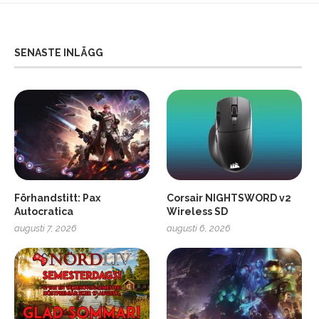
SENASTE INLÄGG
Förhandstitt: Pax
Corsair NIGHTSWORD v2
Autocratica
Wireless SD
augusti 7, 2026
augusti 6, 2026
2
Soundcore Liberty 5 Pro