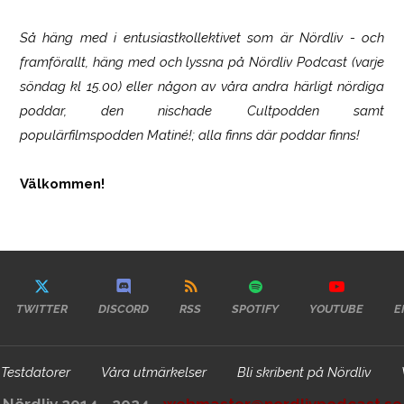
Så häng med i entusiastkollektivet som är
Nördliv
- och
framförallt, häng med och lyssna på Nördliv Podcast (varje
söndag kl 15.00) eller någon av våra andra härligt nördiga
poddar, den nischade Cultpodden samt
populärfilmspodden Matiné!; alla finns där poddar finns!
Välkommen!
TWITTER
DISCORD
RSS
SPOTIFY
YOUTUBE
E
Testdatorer
Våra utmärkelser
Bli skribent på Nördliv
Nördliv 2014 - 2024 -
webmaster@nordlivpodcast.se