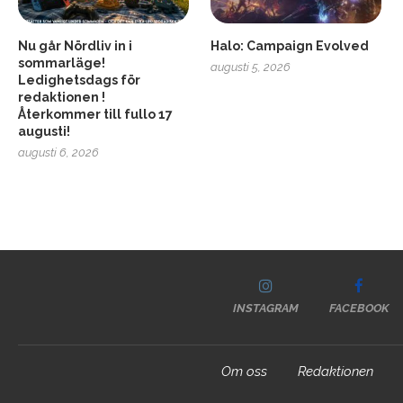
Nu går Nördliv in i
Halo: Campaign Evolved
sommarläge!
augusti 5, 2026
Ledighetsdags för
redaktionen !
Återkommer till fullo 17
augusti!
augusti 6, 2026
INSTAGRAM
FACEBOOK
Om oss
Redaktionen