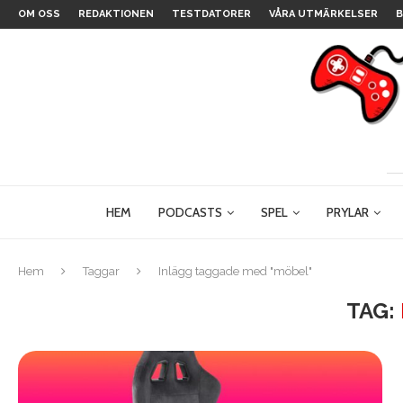
OM OSS
REDAKTIONEN
TESTDATORER
VÅRA UTMÄRKELSER
B
HEM
PODCASTS
SPEL
PRYLAR
Hem
Taggar
Inlägg taggade med "möbel"
TAG: