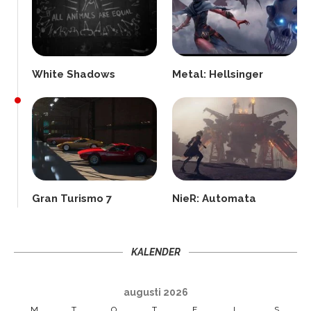
White Shadows
Metal: Hellsinger
Gran Turismo 7
NieR: Automata
KALENDER
augusti 2026
M
T
O
T
F
L
S