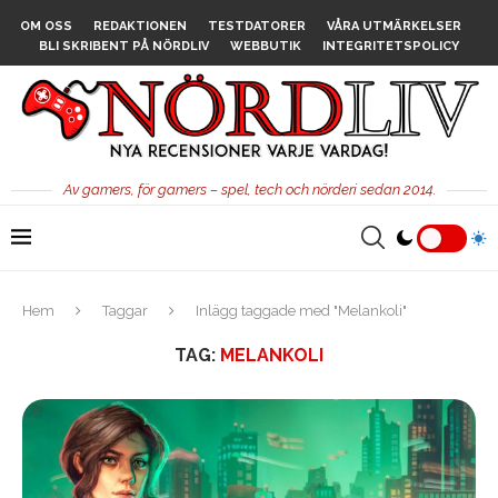
OM OSS
REDAKTIONEN
TESTDATORER
VÅRA UTMÄRKELSER
BLI SKRIBENT PÅ NÖRDLIV
WEBBUTIK
INTEGRITETSPOLICY
Av gamers, för gamers – spel, tech och nörderi sedan 2014.
Hem
Taggar
Inlägg taggade med "Melankoli"
TAG:
MELANKOLI