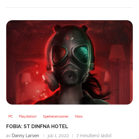
PC
Playstation
Spelrecensioner
Xbox
FOBIA: ST DINFNA HOTEL
av
Danny Larsen
juli 1, 2022
7 minut(ers) lästid