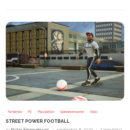
Nintendo
PC
Playstation
Spelrecensioner
Xbox
STREET POWER FOOTBALL
av
Niclas Emanuelsson
september 8, 2020
7 minut(ers)