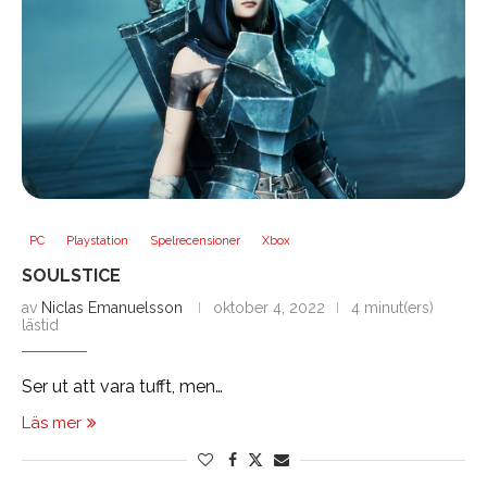
PC
Playstation
Spelrecensioner
Xbox
SOULSTICE
av
Niclas Emanuelsson
oktober 4, 2022
4 minut(ers)
lästid
Ser ut att vara tufft, men…
Läs mer