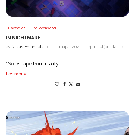
Playstation
Spelrecensioner
IN NIGHTMARE
av
Niclas Emanuelsson
maj 2, 2022
4 minut(ers) lästid
”No escape from reality…”
Läs mer