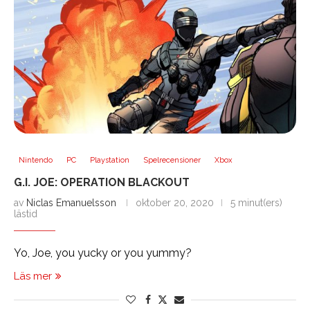
Nintendo
PC
Playstation
Spelrecensioner
Xbox
G.I. JOE: OPERATION BLACKOUT
av
Niclas Emanuelsson
oktober 20, 2020
5 minut(ers)
lästid
Yo, Joe, you yucky or you yummy?
Läs mer