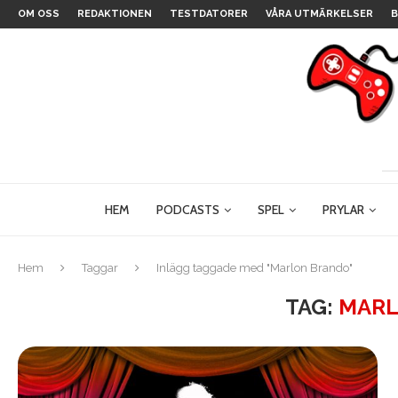
OM OSS
REDAKTIONEN
TESTDATORER
VÅRA UTMÄRKELSER
B
HEM
PODCASTS
SPEL
PRYLAR
Hem
Taggar
Inlägg taggade med "Marlon Brando"
TAG:
MARL