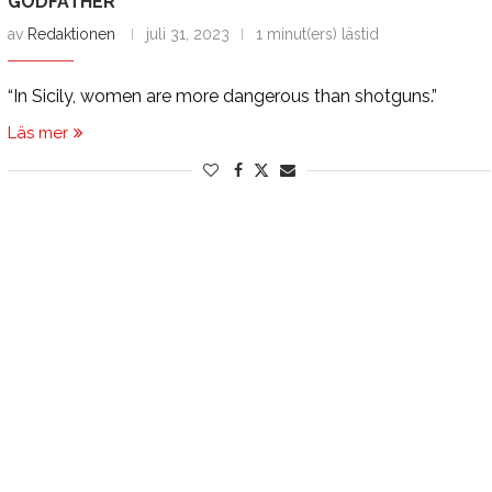
GODFATHER
av
Redaktionen
juli 31, 2023
1 minut(ers) lästid
“In Sicily, women are more dangerous than shotguns.”
Läs mer