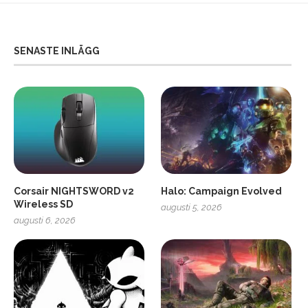
SENASTE INLÄGG
Corsair NIGHTSWORD v2
Halo: Campaign Evolved
Wireless SD
augusti 5, 2026
augusti 6, 2026
2
Soundcore Liberty 5 Pro