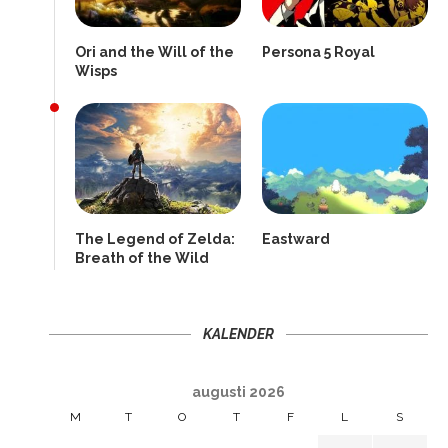
Ori and the Will of the
Persona 5 Royal
Wisps
The Legend of Zelda:
Eastward
Breath of the Wild
KALENDER
augusti 2026
M
T
O
T
F
L
S