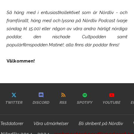
Så häng med i entusiastkollektivet som är
Nördliv
- och
framförallt, häng med och lyssna på Nördliv Podcast (varje
söndag kl 15.00) eller någon av våra andra härligt nördiga
poddar, den nischade Cultpodden samt
populärfilmspodden Matiné!; alla finns där poddar finns!
Välkommen!
TWITTER
DISCORD
RSS
SPOTIFY
YOUTUBE
E
Testdatorer
Våra utmärkelser
Bli skribent på Nördliv
Nördliv 2014 - 2024 -
webmaster@nordlivpodcast.se