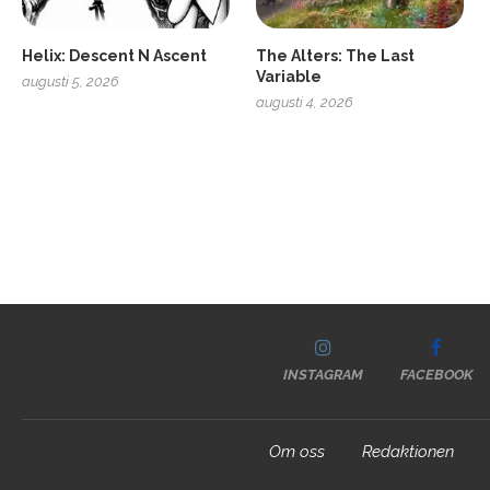
Helix: Descent N Ascent
The Alters: The Last
Variable
augusti 5, 2026
augusti 4, 2026
INSTAGRAM
FACEBOOK
Om oss
Redaktionen