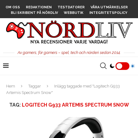
OM OSS
REDAKTIONEN
TESTDATORER
VÅRA UTMÄRKELSER
BLI SKRIBENT PÅ NÖRDLIV
WEBBUTIK
INTEGRITETSPOLICY
Av gamers, för gamers – spel, tech och nörderi sedan 2014.
Hem
Taggar
Inlägg taggade med "Logitech G933
Artemis Spectrum Snow"
TAG:
LOGITECH G933 ARTEMIS SPECTRUM SNOW