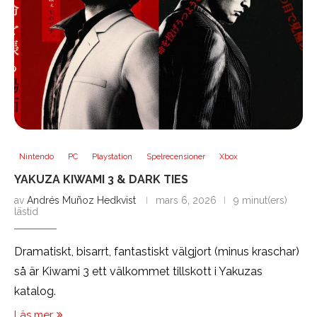
Nintendo
PC
Playstation
Spelrecensioner
Xbox
YAKUZA KIWAMI 3 & DARK TIES
av
Andrés Muñoz Hedkvist
mars 6, 2026
9 minut(ers)
lästid
Dramatiskt, bisarrt, fantastiskt välgjort (minus kraschar)
så är Kiwami 3 ett välkommet tillskott i Yakuzas
katalog.
Läs mer