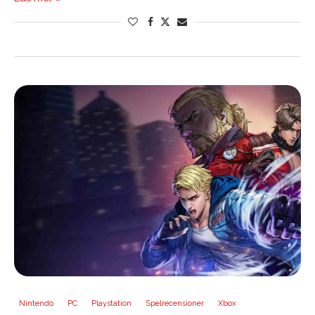
Nintendo
PC
Playstation
Spelrecensioner
Xbox