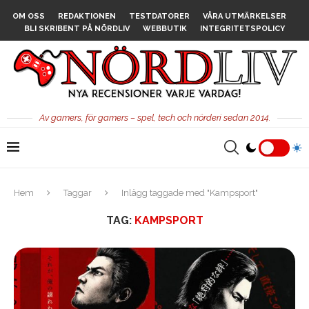
OM OSS
REDAKTIONEN
TESTDATORER
VÅRA UTMÄRKELSER
BLI SKRIBENT PÅ NÖRDLIV
WEBBUTIK
INTEGRITETSPOLICY
Av gamers, för gamers – spel, tech och nörderi sedan 2014.
Hem
Taggar
Inlägg taggade med "Kampsport"
TAG:
KAMPSPORT