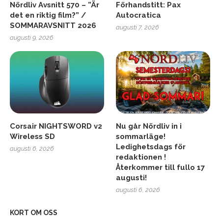
Nördliv Avsnitt 570 – ”Är
Förhandstitt: Pax
det en riktig film?” /
Autocratica
SOMMARAVSNITT 2026
augusti 7, 2026
augusti 9, 2026
Corsair NIGHTSWORD v2
Nu går Nördliv in i
Wireless SD
sommarläge!
Ledighetsdags för
augusti 6, 2026
redaktionen !
Återkommer till fullo 17
augusti!
augusti 6, 2026
KORT OM OSS