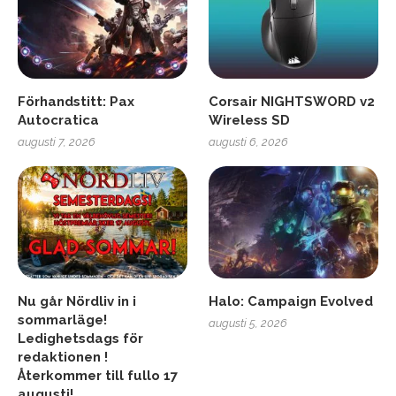
Förhandstitt: Pax
Corsair NIGHTSWORD v2
Autocratica
Wireless SD
augusti 7, 2026
augusti 6, 2026
Nu går Nördliv in i
Halo: Campaign Evolved
sommarläge!
augusti 5, 2026
Ledighetsdags för
redaktionen !
Återkommer till fullo 17
augusti!