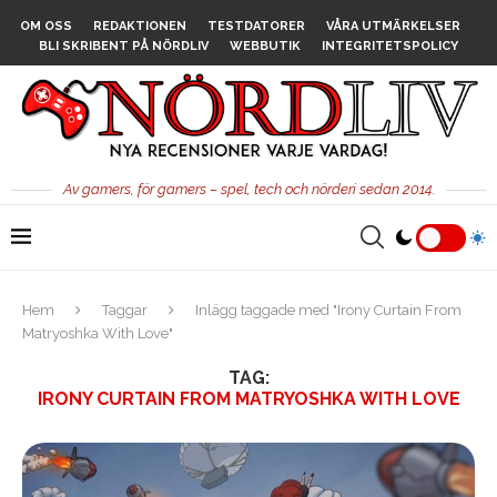
OM OSS
REDAKTIONEN
TESTDATORER
VÅRA UTMÄRKELSER
BLI SKRIBENT PÅ NÖRDLIV
WEBBUTIK
INTEGRITETSPOLICY
Av gamers, för gamers – spel, tech och nörderi sedan 2014.
Hem
Taggar
Inlägg taggade med "Irony Curtain From
Matryoshka With Love"
TAG:
IRONY CURTAIN FROM MATRYOSHKA WITH LOVE