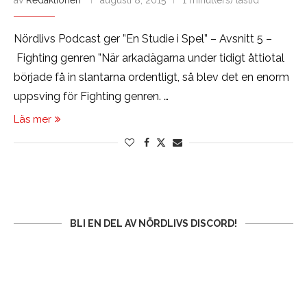
av
Redaktionen
augusti 8, 2015
1 minut(ers) lästid
Nördlivs Podcast ger ”En Studie i Spel” – Avsnitt 5 –
Fighting genren ”När arkadägarna under tidigt åttiotal
började få in slantarna ordentligt, så blev det en enorm
uppsving för Fighting genren. …
Läs mer
BLI EN DEL AV NÖRDLIVS DISCORD!