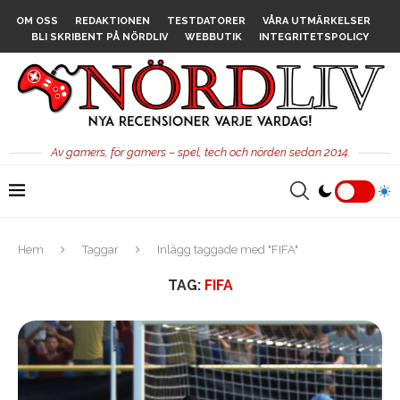
OM OSS
REDAKTIONEN
TESTDATORER
VÅRA UTMÄRKELSER
BLI SKRIBENT PÅ NÖRDLIV
WEBBUTIK
INTEGRITETSPOLICY
Av gamers, för gamers – spel, tech och nörderi sedan 2014.
Hem
Taggar
Inlägg taggade med "FIFA"
TAG:
FIFA