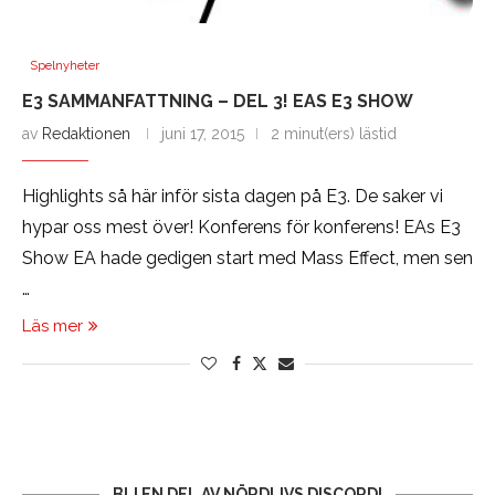
Spelnyheter
E3 SAMMANFATTNING – DEL 3! EAS E3 SHOW
av
Redaktionen
juni 17, 2015
2 minut(ers) lästid
Highlights så här inför sista dagen på E3. De saker vi
hypar oss mest över! Konferens för konferens! EAs E3
Show EA hade gedigen start med Mass Effect, men sen
…
Läs mer
BLI EN DEL AV NÖRDLIVS DISCORD!