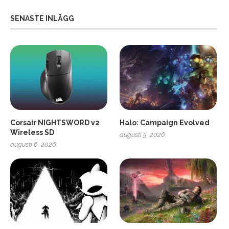
SENASTE INLÄGG
Corsair NIGHTSWORD v2
Halo: Campaign Evolved
Wireless SD
augusti 5, 2026
augusti 6, 2026
2
Soundcore Liberty 5 Pro