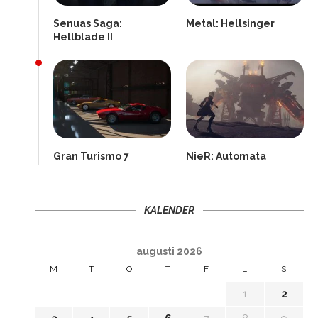
Senuas Saga:
Metal: Hellsinger
Hellblade II
Gran Turismo 7
NieR: Automata
KALENDER
augusti 2026
M
T
O
T
F
L
S
1
2