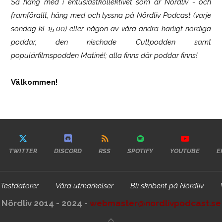
Så häng med i entusiastkollektivet som är
Nördliv
- och
framförallt, häng med och lyssna på Nördliv Podcast (varje
söndag kl 15.00) eller någon av våra andra härligt nördiga
poddar, den nischade Cultpodden samt
populärfilmspodden Matiné!; alla finns där poddar finns!
Välkommen!
TWITTER
DISCORD
RSS
SPOTIFY
YOUTUBE
E
Testdatorer
Våra utmärkelser
Bli skribent på Nördliv
Nördliv 2014 - 2024 -
webmaster@nordlivpodcast.se