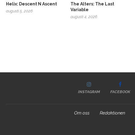
Helix: Descent N Ascent
The Alters: The Last
Variable
augusti 5, 2026
augusti 4, 2026
INSTAGRAM
FACEBOOK
Om oss
Redaktionen