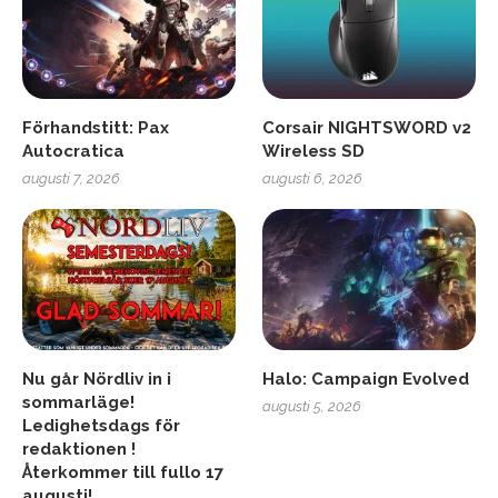
Förhandstitt: Pax
Corsair NIGHTSWORD v2
Autocratica
Wireless SD
augusti 7, 2026
augusti 6, 2026
Nu går Nördliv in i
Halo: Campaign Evolved
sommarläge!
augusti 5, 2026
Ledighetsdags för
redaktionen !
Återkommer till fullo 17
augusti!