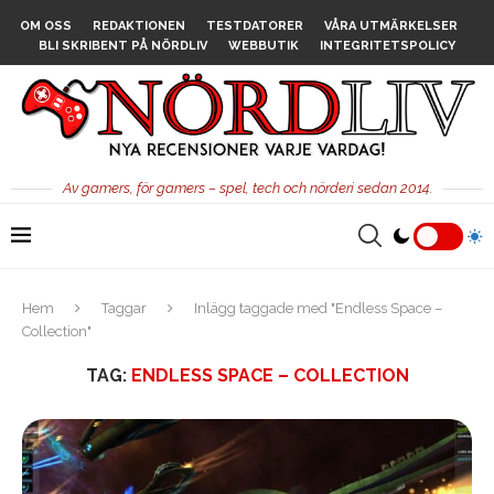
OM OSS
REDAKTIONEN
TESTDATORER
VÅRA UTMÄRKELSER
BLI SKRIBENT PÅ NÖRDLIV
WEBBUTIK
INTEGRITETSPOLICY
Av gamers, för gamers – spel, tech och nörderi sedan 2014.
Hem
Taggar
Inlägg taggade med "Endless Space –
Collection"
TAG:
ENDLESS SPACE – COLLECTION