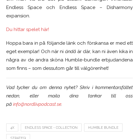
Endless Space och Endless Space – Disharmony
expansion.
Du hittar spelet här!
Hoppa bara in på följande länk och förskansa er med ett
eget exemplar! Och när ni
ändå
är där, kan ni även kika in
några av de andra sköna Humble-bundle erbjudandena
som finns – som dessutom går till välgörenhet!
Vad tycker du om denna nyhet? Skriv i kommentarsfältet
nedan, eller maila dina tankar till oss
på
info@nordlivpodcast.se
.
4X
ENDLESS SPACE - COLLECTION
HUMBLE BUNDLE
STRATEGI