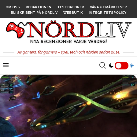
OM OSS
REDAKTIONEN
TESTDATORER
VÅRA UTMÄRKELSER
BLI SKRIBENT PÅ NÖRDLIV
WEBBUTIK
INTEGRITETSPOLICY
Av gamers, för gamers – spel, tech och nörderi sedan 2014.