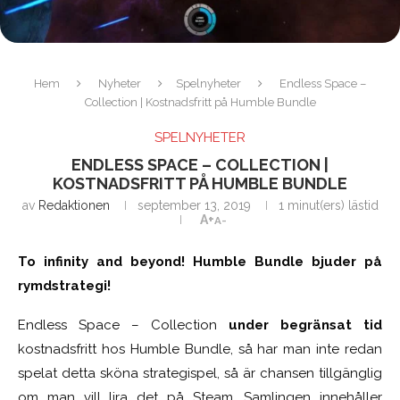
Hem
Nyheter
Spelnyheter
Endless Space –
Collection | Kostnadsfritt på Humble Bundle
SPELNYHETER
ENDLESS SPACE – COLLECTION |
KOSTNADSFRITT PÅ HUMBLE BUNDLE
av
Redaktionen
september 13, 2019
1 minut(ers) lästid
A+
A-
To infinity and beyond! Humble Bundle bjuder på
rymdstrategi!
Endless Space – Collection
under begränsat tid
kostnadsfritt hos Humble Bundle, så har man inte redan
spelat detta sköna strategispel, så är chansen tillgänglig
om man vill lira det på Steam. Samlingen innehåller