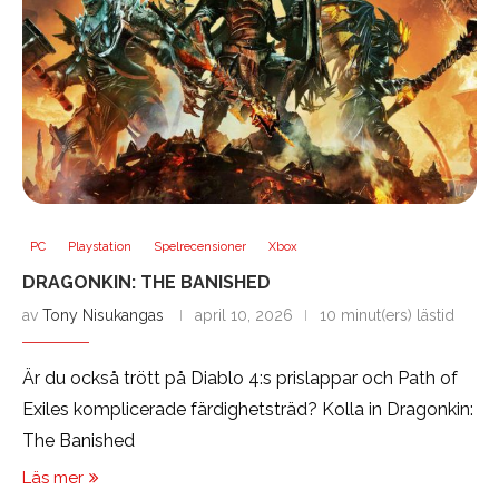
PC
Playstation
Spelrecensioner
Xbox
DRAGONKIN: THE BANISHED
av
Tony Nisukangas
april 10, 2026
10 minut(ers) lästid
Är du också trött på Diablo 4:s prislappar och Path of
Exiles komplicerade färdighetsträd? Kolla in Dragonkin:
The Banished
Läs mer