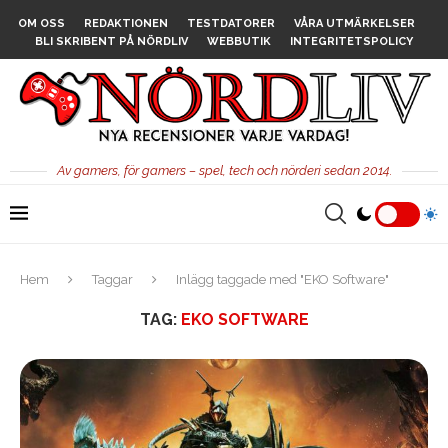
OM OSS
REDAKTIONEN
TESTDATORER
VÅRA UTMÄRKELSER
BLI SKRIBENT PÅ NÖRDLIV
WEBBUTIK
INTEGRITETSPOLICY
Av gamers, för gamers – spel, tech och nörderi sedan 2014.
Hem
Taggar
Inlägg taggade med "EKO Software"
TAG:
EKO SOFTWARE