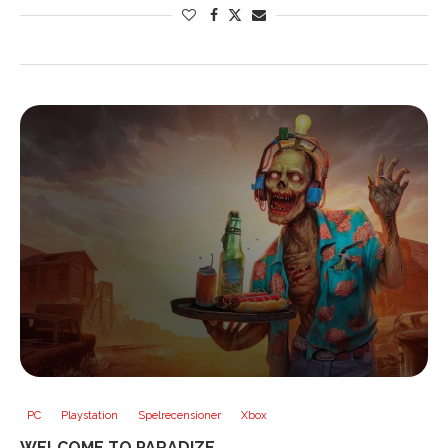
PC
Playstation
Spelrecensioner
Xbox
WELCOME TO PARADIZE