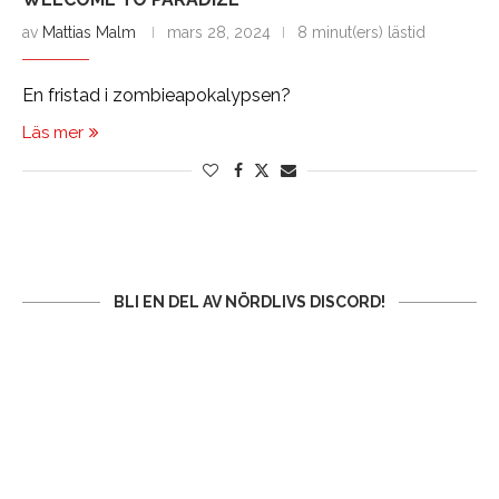
av
Mattias Malm
mars 28, 2024
8 minut(ers) lästid
En fristad i zombieapokalypsen?
Läs mer
BLI EN DEL AV NÖRDLIVS DISCORD!