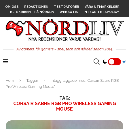
OM OSS
REDAKTIONEN
TESTDATORER
VÅRA UTMÄRKELSER
BLI SKRIBENT PÅ NÖRDLIV
WEBBUTIK
INTEGRITETSPOLICY
Av gamers, för gamers – spel, tech och nörderi sedan 2014.
Hem
Taggar
Inlägg taggade med "Corsair Sabre RGB
Pro Wireless Gaming Mouse"
TAG:
CORSAIR SABRE RGB PRO WIRELESS GAMING
MOUSE