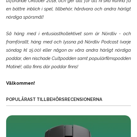
utförande Oktober 2018, och ger allt för att ni ska kunna få
en bättre inblick i spel, tillbehör, hårdvara och andra härligt
nördiga spörsmål!
Så häng med i entusiastkollektivet som är
Nördliv
- och
framförallt, häng med och lyssna på Nördliv Podcast (varje
söndag kl 15.00) eller någon av våra andra härligt nördiga
poddar, den nischade Cultpodden samt populärfilmspodden
Matiné!; alla finns där poddar finns!
Välkommen!
POPULÄRAST TILLBEHÖRSRECENSIONERNA