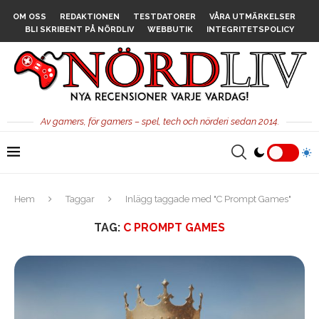
OM OSS
REDAKTIONEN
TESTDATORER
VÅRA UTMÄRKELSER
BLI SKRIBENT PÅ NÖRDLIV
WEBBUTIK
INTEGRITETSPOLICY
Av gamers, för gamers – spel, tech och nörderi sedan 2014.
Hem
Taggar
Inlägg taggade med "C Prompt Games"
TAG:
C PROMPT GAMES