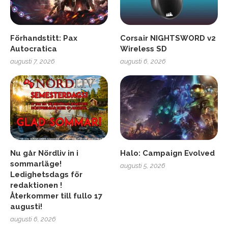
Förhandstitt: Pax
Corsair NIGHTSWORD v2
Autocratica
Wireless SD
augusti 7, 2026
augusti 6, 2026
Nu går Nördliv in i
Halo: Campaign Evolved
sommarläge!
augusti 5, 2026
Ledighetsdags för
redaktionen !
Återkommer till fullo 17
augusti!
augusti 6, 2026