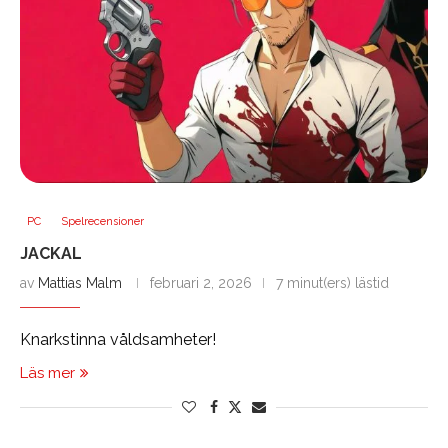
PC
Spelrecensioner
JACKAL
av
Mattias Malm
februari 2, 2026
7 minut(ers) lästid
Knarkstinna våldsamheter!
Läs mer