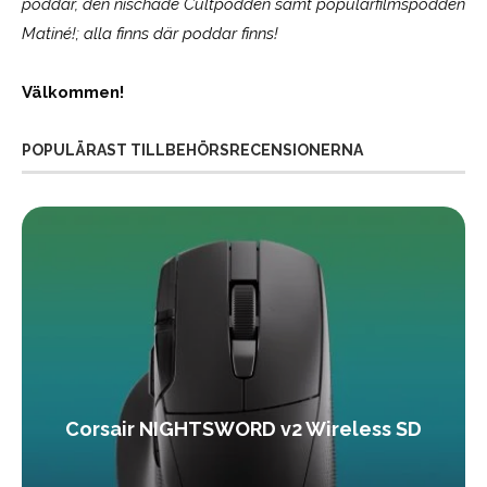
poddar, den nischade Cultpodden samt populärfilmspodden
Matiné!; alla finns där poddar finns!
Välkommen!
POPULÄRAST TILLBEHÖRSRECENSIONERNA
Corsair NIGHTSWORD v2 Wireless SD