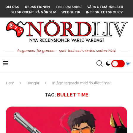
OM OSS
REDAKTIONEN
TESTDATORER
VÅRA UTMÄRKELSER
BLI SKRIBENT PÅ NÖRDLIV
WEBBUTIK
INTEGRITETSPOLICY
Av gamers, för gamers – spel, tech och nörderi sedan 2014.
Hem
Taggar
Inlägg taggade med "bullet time"
TAG:
BULLET TIME