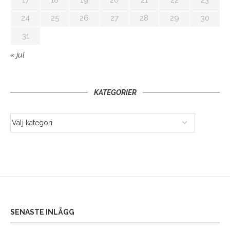
24
25
26
27
28
29
30
31
« jul
KATEGORIER
SENASTE INLÄGG