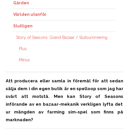
Gården
Världen utanför
Slutligen
Story of Seasons: Grand Bazaar / Slutsummering
Plus
Minus
Att producera eller samla in föremål för att sedan
sälja dem i din egen butik är en spelloop som jag har
svårt att motstå. Men
kan
Story
of
Seasons
införande av en
baz
a
ar
-mekanik
verkligen lyfta det
ur mängden av
farming
sim-spel som finns på
marknaden?