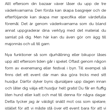
Allt eftersom din bazaar växer låser du upp de tre
väderkvarnarna. Den första kan skapa basgrejer och de
efterföljande kan skapa mer specifika eller värdefulla
föremål. Det är genom väderkvarnarna som du bland
annat uppgraderar dina verktyg med det material du
samlat på dig. Men här kan du även gör om ägg till
majonnäs och ull till garn.
Nya funktioner så som djurhållning eller bikupor låses
upp allt eftersom tiden går i spelet. Oftast genom någon
form av evenemang eller festival i byn. Till exempel så
finns det ett event där man ska göra tricks med sitt
husdjur. Därför dyker byns djursäljare upp dagen innan
och låter dig välja ett husdjur helt gratis! Du får en fluffig
liten hund eller katt och mat till denna för några dagar.
Detta tycker jag är väldigt snällt mot oss som spelare,
istället för att vi måste stå över ett event bara för att vi