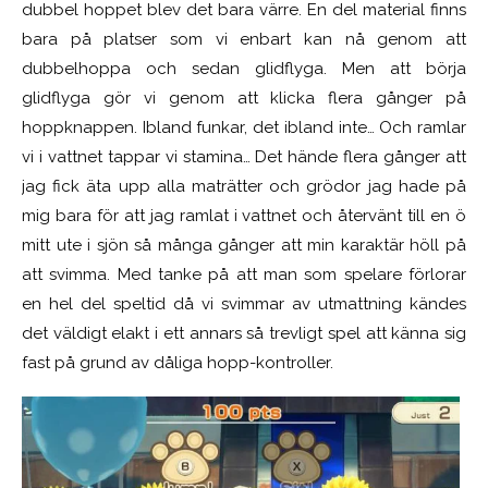
dubbel hoppet blev det bara värre. En del material finns
bara på platser som vi enbart kan nå genom att
dubbelhoppa och sedan glidflyga. Men att börja
glidflyga gör vi genom att klicka flera gånger på
hoppknappen. Ibland funkar, det ibland inte… Och ramlar
vi i vattnet tappar vi stamina… Det hände flera gånger att
jag fick äta upp alla maträtter och grödor jag hade på
mig bara för att jag ramlat i vattnet och återvänt till en ö
mitt ute i sjön så många gånger att min karaktär höll på
att svimma. Med tanke på att man som spelare förlorar
en hel del speltid då vi svimmar av utmattning kändes
det väldigt elakt i ett annars så trevligt spel att känna sig
fast på grund av dåliga hopp-kontroller.