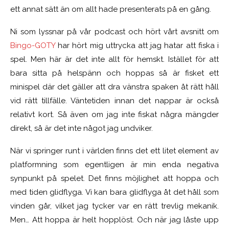
ett annat sätt än om allt hade presenterats på en gång.
Ni som lyssnar på vår podcast och hört vårt avsnitt om
Bingo-GOTY
har hört mig uttrycka att jag hatar att fiska i
spel. Men här är det inte allt för hemskt. Istället för att
bara sitta på helspänn och hoppas så är fisket ett
minispel där det gäller att dra vänstra spaken åt rätt håll
vid rätt tillfälle. Väntetiden innan det nappar är också
relativt kort. Så även om jag inte fiskat några mängder
direkt, så är det inte något jag undviker.
När vi springer runt i världen finns det ett litet element av
platformning som egentligen är min enda negativa
synpunkt på spelet. Det finns möjlighet att hoppa och
med tiden glidflyga. Vi kan bara glidflyga åt det håll som
vinden går, vilket jag tycker var en rätt trevlig mekanik.
Men… Att hoppa är helt hopplöst. Och när jag låste upp