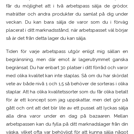
får du möjlighet att i två arbetspass sälja de grödor,
maträtter och andra produkter du samlat på dig under
veckan. Du kan bara sälja de varor som du i förväg
placerat i ditt marknadsstånd, när arbetspasset väl börjar
så är det från detta lager du kan sälja.
Tiden för varje arbetspass utgör enligt mig sällan en
begränsning, men där emot är lagerutrymmet ganska
begränsat. Du har enbart 30 platser i ditt förråd och varor
med olika kvalitet kan inte staplas. Så om du har skördat
vete av både nivå 1 och 1,5 så behöver de sorteras i olika
staplar. Att ha olika kvalitetssorter som du får olika betalt
för är ett koncept som jag uppskattar, men det gör på
gått och ont att det blir lite av ett pussel att lyckas sälja
alla dina varor under en dag på bazaaren. Mellan
arbetspassen kan du fylla på ditt marknadslager från din
väska, vilket ofta var behövligt för att kunna sälja något