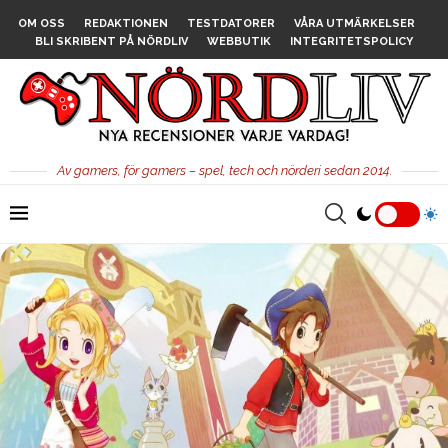
OM OSS
REDAKTIONEN
TESTDATORER
VÅRA UTMÄRKELSER
BLI SKRIBENT PÅ NÖRDLIV
WEBBUTIK
INTEGRITETSPOLICY
Av gamers, för gamers – spel, tech och nörderi sedan 2014.