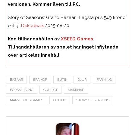
versionen. Kommer även till PC.
Story of Seasons: Grand Bazaar . Lägsta pris 549 kronor
enligt
Dekudeals
2025-08-20.
Kod tillhandahållen av
XSEED Games
.
Tillhandahållaren av spelet har inget inflytande
över artikelns innehåll.
BAZAAR
BRA KÖP
BUTIK
DJUR
FARMING
FÖRSÄLJNING
GULLIGT
MARKNAD
MARVELOUS GAMES
ODLING
STORY OF SEASONS