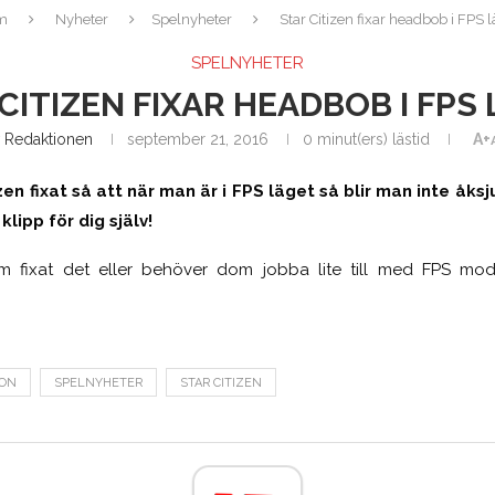
m
Nyheter
Spelnyheter
Star Citizen fixar headbob i FPS l
SPELNYHETER
CITIZEN FIXAR HEADBOB I FPS
v
Redaktionen
september 21, 2016
0 minut(ers) lästid
A+
zen fixat så att när man är i FPS läget så blir man inte åksju
klipp för dig själv!
m fixat det eller behöver dom jobba lite till med FPS mo
MON
SPELNYHETER
STAR CITIZEN