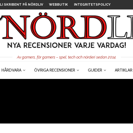
LI SKRIBENT PÅ NÖRDLIV
WEBBUTIK
INTEGRITETSPOLICY
Av gamers, för gamers – spel, tech och nörderi sedan 2014.
HÅRDVARA
ÖVRIGA RECENSIONER
GUIDER
ARTIKLAR