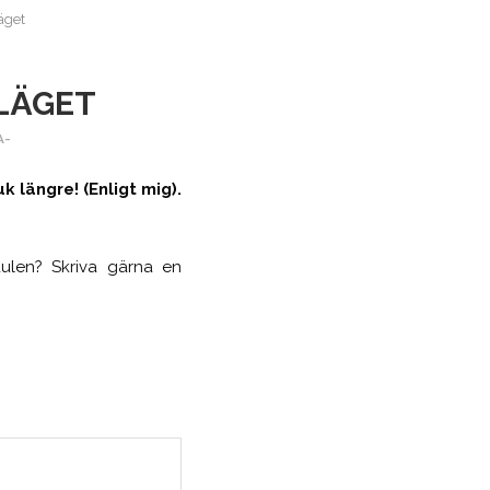
äget
 LÄGET
A-
k längre! (Enligt mig).
dulen? Skriva gärna en