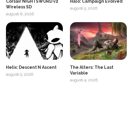
Corsair NIGHTSWORD v2
Halo: Campaign Evolved
Wireless SD
augusti 5, 2026
augusti 6, 2026
2
Soundcore Liberty 5 Pro
Helix: Descent N Ascent
The Alters: The Last
Variable
augusti 5, 2026
augusti 4, 2026