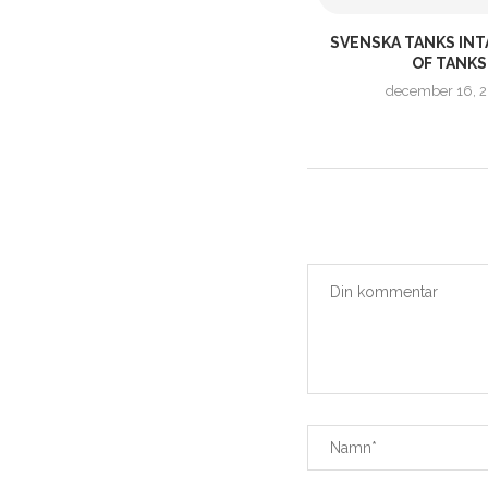
EPIC GAMES STORE | KNASIGA
SVENSKA TANKS IN
MÄN, FOTBOLL OCH...
OF TANKS
september 18, 2020
december 16, 