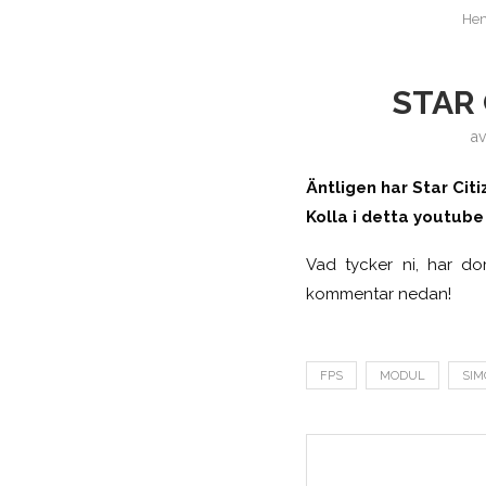
He
STAR 
a
Äntligen har Star Citi
Kolla i detta youtube 
Vad tycker ni, har do
kommentar nedan!
FPS
MODUL
SI