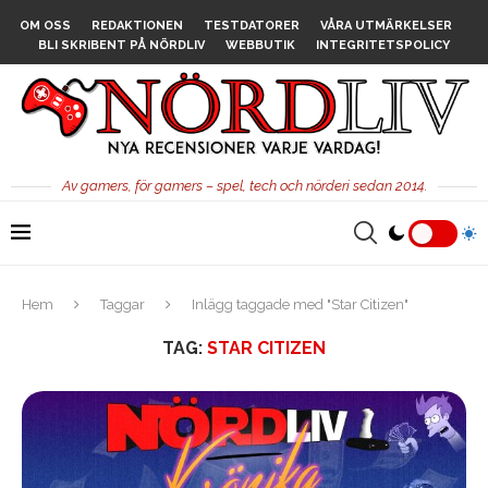
OM OSS
REDAKTIONEN
TESTDATORER
VÅRA UTMÄRKELSER
BLI SKRIBENT PÅ NÖRDLIV
WEBBUTIK
INTEGRITETSPOLICY
Av gamers, för gamers – spel, tech och nörderi sedan 2014.
Hem
Taggar
Inlägg taggade med "Star Citizen"
TAG:
STAR CITIZEN