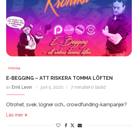
Krönika
E-BEGGING – ATT RISKERA TOMMA LÖFTEN
av
Emil Levin
juni 5, 2020
7 minut(ers) lästid
Otrohet, svek, lögner och… crowdfunding-kampanjer?
Läs mer