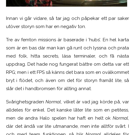
Innan vi går vidare, så tar jag och påpekar ett par saker
utöver storyn som har en negativ ton.
Tre av femton missions är baserade i ’hubs’. En hel karta
som är en bas där man kan gå runt och lyssna och prata
med folk, hitta secrets, läsa terminaler, och få nästa
uppdrag. Det hade nog fungerat bättre om detta var ett
RPG; men i ett FPS så känns det bara som en ovälkommet
bryt i flödet, och även om det för storyn framåt lite, så
slår det i handbromsen för allting annat.
Svårighetsgraden
Normal
, vilket är vad jag körde på, var
alldeles för enkel. Det kanske låter lite som en petitess,
men de andra Halo spelen har haft en helt ok
Normal
,
där det ändå var lite utmanande, men inte alltför svårt. I
och med team funktionen, så blir
Normal
alldeles för