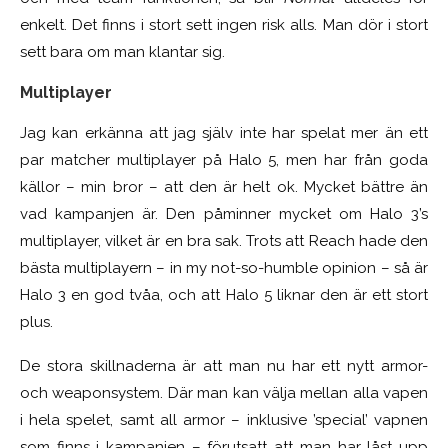
enkelt. Det finns i stort sett ingen risk alls. Man dör i stort
sett bara om man klantar sig.
Multiplayer
Jag kan erkänna att jag själv inte har spelat mer än ett
par matcher multiplayer på Halo 5, men har från goda
källor – min bror – att den är helt ok. Mycket bättre än
vad kampanjen är. Den påminner mycket om Halo 3’s
multiplayer, vilket är en bra sak. Trots att Reach hade den
bästa multiplayern – in my not-so-humble opinion – så är
Halo 3 en god tvåa, och att Halo 5 liknar den är ett stort
plus.
De stora skillnaderna är att man nu har ett nytt armor-
och weaponsystem. Där man kan välja mellan alla vapen
i hela spelet, samt all armor – inklusive ’special’ vapnen
som finns i kampanjen – förutsatt att man har låst upp