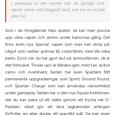
I gameplay är inte mycket nytt; du springer runt,
skjuter aliens med färgglatt blod, och har en bil jakt
eller två.
Som i de föregående Halo spelen, så kan man plocka
upp olika vapen och ammo under banornas gång. Det
finns även nya ’special’ vapen som man kan stöta på,
något som nästan gränsar till collectibles, med lite olika
perks. Dock när du har gjort slut på ammunitionen, så är
det förbrukat. ’Power ups’ är tillbaka igen, med t.ex. active
camo och overshield. Sedan har även Spartans fått
permanenta uppgraderingar, som Sprint, Ground Pound,
och Spartan Charge som kan användas närsomhelst
under gameplay. Sedan har vi den nya Squad funktionen,
där du kan peka ut ett ställe genom att trycka ner D-
Padden; vilket gör att dina lagkamrater antingen
förflyttar sig eller skjuter ett specifikt mål. De kan även