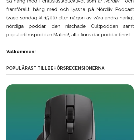
Så häng med i entusiastkollektivet som är
Nördliv
- och
framförallt, häng med och lyssna på Nördliv Podcast
(varje söndag kl 15.00) eller någon av våra andra härligt
nördiga poddar, den nischade Cultpodden samt
populärfilmspodden Matiné!; alla finns där poddar finns!
Välkommen!
POPULÄRAST TILLBEHÖRSRECENSIONERNA