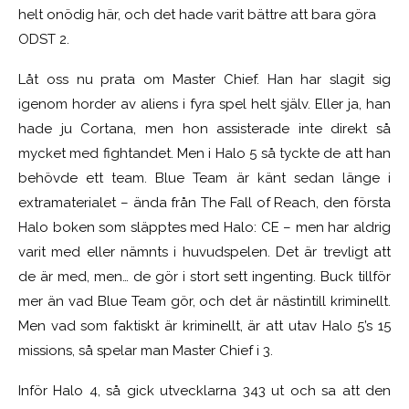
helt onödig här, och det hade varit bättre att bara göra
ODST 2.
Låt oss nu prata om Master Chief. Han har slagit sig
igenom horder av aliens i fyra spel helt själv. Eller ja, han
hade ju Cortana, men hon assisterade inte direkt så
mycket med fightandet. Men i Halo 5 så tyckte de att han
behövde ett team. Blue Team är känt sedan länge i
extramaterialet – ända från The Fall of Reach, den första
Halo boken som släpptes med Halo: CE – men har aldrig
varit med eller nämnts i huvudspelen. Det är trevligt att
de är med, men… de gör i stort sett ingenting. Buck tillför
mer än vad Blue Team gör, och det är nästintill kriminellt.
Men vad som faktiskt är kriminellt, är att utav Halo 5’s 15
missions, så spelar man Master Chief i 3.
Inför Halo 4, så gick utvecklarna 343 ut och sa att den