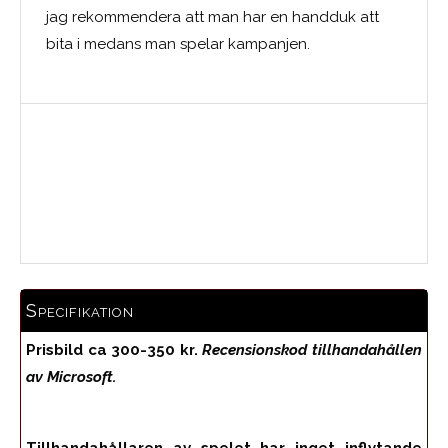
jag rekommendera att man har en handduk att
bita i medans man spelar kampanjen.
Medelbetyg
Specifikation
Prisbild ca 300-350 kr.
Recensionskod tillhandahållen
av Microsoft.
Tillhandahållaren av spelet har inget inflytande