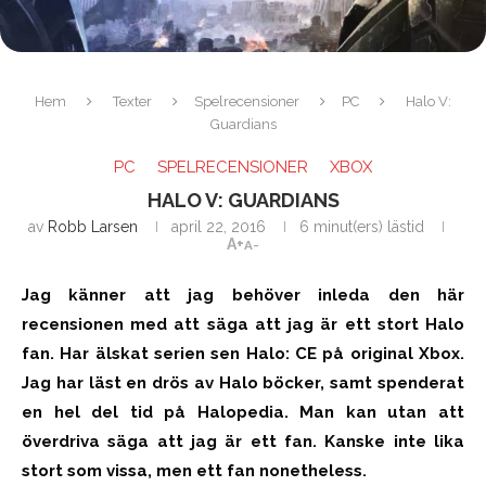
Hem
Texter
Spelrecensioner
PC
Halo V:
Guardians
PC
SPELRECENSIONER
XBOX
HALO V: GUARDIANS
av
Robb Larsen
april 22, 2016
6 minut(ers) lästid
A+
A-
Jag känner att jag behöver inleda den här
recensionen med att säga att jag är ett stort Halo
fan. Har älskat serien sen Halo: CE på original Xbox.
Jag har läst en drös av Halo böcker, samt spenderat
en hel del tid på Halopedia. Man kan utan att
överdriva säga att jag är ett fan. Kanske inte lika
stort som vissa, men ett fan nonetheless.