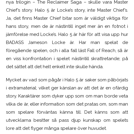
nya trilogin – The Reclaimer Saga – skulle vara Master
Chief’s story. Halo 5 är Locke’s story, inte Master Chief’s.
Ja, det finns Master Chief bitar som är väldigt viktiga för
hans story, men de är nästintill inget mer än en fotnot i
jämförelse med Locke’s. Halo 5 är här för att visa upp hur
BADASS Jameson Locke är. Har man spelat de
föregående spelen, och i alla fall läst Fall of Reach, så är
en viss konfrontation i spelet nästintill skrattretande; på
det sättet att det helt enkelt inte skulle hända.
Mycket av vad som pågår i Halo 5 är saker som påbörjats
i extramaterial; vilket ger känslan av att det är en ofärdig
story. Karaktärer som dyker upp som om man borde veta
vilka de är, eller information som det pratas om, som man
som spelare förväntas känna till. Det känns som att
utvecklarna besitter så pass djup kunskap om spelets
lore att det flyger många spelare över huvudet.