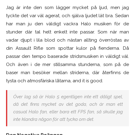
Jag är inte den som lägger mycket på ljud, men jag
tyckte det var väl agerat, och själva ljudet lät bra. Sedan
har man ju den väldigt vackra Halo musiken för de
stunder där tal helt enkelt inte passar. Som när man
vadar djupt i lila blod och nästan allting överröstas av
din Assault Rifle som spottar kulor på fienderna. Då
passar den tempo baserade stridsmusiken in väldigt väl.
Och även i de mer stillsamma stunderna, som på de
baser man besöker mellan striderna, där återfinns de
tysta och atmosfäriska låtarna, and it is good.
Över lag så är Halo 5 egentligen inte ett dåligt spel,
då det finns mycket av det goda, och är man ett
casual Halo fan, eller bara ett FPS fan, så skulle jag
inte klandra någon för att tycka om det.