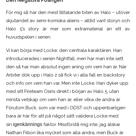
Den Negativa Poängen
För mig så har den mest tilltalande biten av Halo – utöver
skjutandet av semi-komiska aliens – alltid varit storyn och
Halo 5’s story är mer som extramaterial än ett av
huvudspelen i serien.
Vi kan börja med Locke, den centrala karaktären. Han
introducerades i serien Nightfall, men har man inte sett
den så har man absolut ingen aning om vem han är. När
Arbiter dök upp i Halo 2 så fick vi i alla fall en backstory
och info om vem han var. Men inte Locke. Han dyker upp
med sitt Fireteam Osiris direkt i början av Halo 5, utan
minsta vetskap om vem han är, eller vilka de andra är.
Förutom Buck, som var med i ODST och uppenbarligen
bara är här för att på något sätt validera Locke med
sin
igenkännings
faktor. Missförstå mig inte, jag älskar
Nathan Fillion lika mycket som alla andra, men Buck är