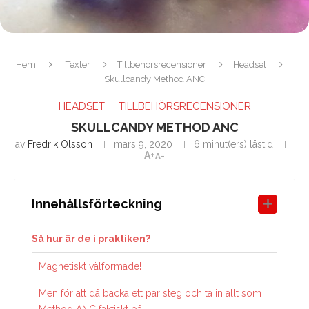
Hem
Texter
Tillbehörsrecensioner
Headset
Skullcandy Method ANC
HEADSET
TILLBEHÖRSRECENSIONER
SKULLCANDY METHOD ANC
av
Fredrik Olsson
mars 9, 2020
6 minut(ers) lästid
A+
A-
Innehållsförteckning
Så hur är de i praktiken?
Magnetiskt välformade!
Men för att då backa ett par steg och ta in allt som
Method ANC faktiskt på…