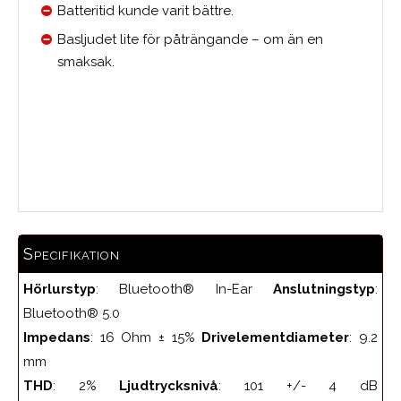
Batteritid kunde varit bättre.
Basljudet lite för påträngande – om än en
smaksak.
Medelbetyg
Specifikation
Hörlurstyp
: Bluetooth® In-Ear
Anslutningstyp
:
Bluetooth® 5.0
Impedans
: 16 Ohm ± 15%
Drivelementdiameter
: 9.2
mm
THD
: 2%
Ljudtrycksnivå
: 101 +/- 4 dB