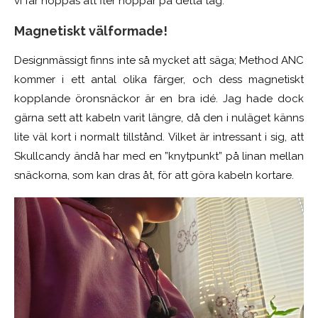
vi får hoppas att fler hoppar på detta tåg.
Magnetiskt välformade!
Designmässigt finns inte så mycket att säga; Method ANC
kommer i ett antal olika färger, och dess magnetiskt
kopplande öronsnäckor är en bra idé. Jag hade dock
gärna sett att kabeln varit längre, då den i nuläget känns
lite väl kort i normalt tillstånd. Vilket är intressant i sig, att
Skullcandy ändå har med en ”knytpunkt” på linan mellan
snäckorna, som kan
dras åt, för att göra kabeln
kortare.