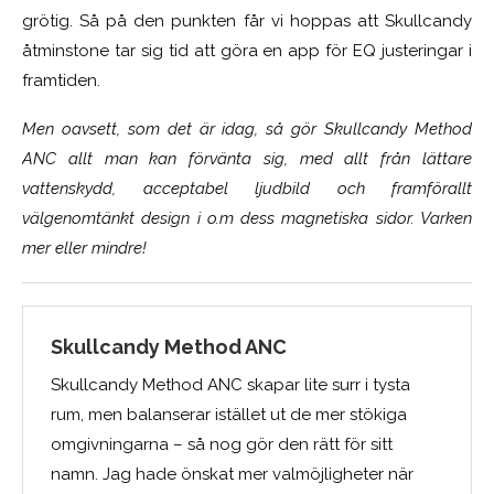
grötig. Så på den punkten får vi hoppas att Skullcandy
åtminstone tar
sig
tid att göra en app för EQ justeringar i
framtiden.
Men oavsett, s
om det är idag, så gör Skullcandy Method
ANC allt man kan förvänta sig, med allt från lättare
vattenskydd, acceptabel ljudbild och framförallt
väl
genom
tänkt design i o.m dess magnetiska sidor. Varken
mer eller mindre!
Skullcandy Method ANC
Skullcandy Method ANC skapar lite surr i tysta
rum, men balanserar istället ut de mer stökiga
omgivningarna – så nog gör den rätt för sitt
namn. Jag hade önskat mer valmöjligheter när