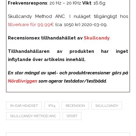
Frekvensrespons
: 20 Hz – 20 KHz
Vikt
: 16.6g
Skullcandy Method ANC. I nuläget tillgängligt hos
tillverkare för 99.99€
(ca. 1050 kr) 2020-03-09.
Recensionsex tillhandahållet av
Skullcandy
.
Tillhandahållaren av produkten har inget
inflytande över artikelns innehåll.
En stor mängd av spel- och produktrecensioner görs på
Nördlivriggen
som agerar testdator/testbädd.
IN-EAR HEADSET
IPX4
RECENSION
SKULLCANDY
SKULLCANDY METHOD ANC
SPORT