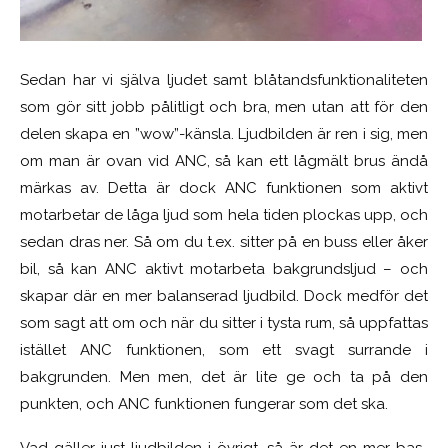
Sedan har vi själva ljudet samt blåtandsfunktionaliteten
som gör sitt jobb pålitligt och bra, men utan att för den
delen skapa en ”wow”-känsla. Ljudbilden är ren i sig, men
om man är ovan vid ANC, så kan ett lågmält brus ändå
märkas av. Detta är dock ANC funktionen som aktivt
motarbetar de låga ljud som hela tiden plockas upp, och
sedan dras ner. Så om du t.ex. sitter på en buss eller åker
bil, så kan ANC aktivt motarbeta bakgrundsljud – och
skapar
där
en
mer
balanserad ljudbild. Dock medför det
som sagt att
om och
när du sitter i tysta rum, så uppfattas
istället ANC funktionen, som ett svagt surrande i
bakgrunden. Men men, det är lite ge och ta på den
punkten, och ANC funktionen fungerar som det ska.