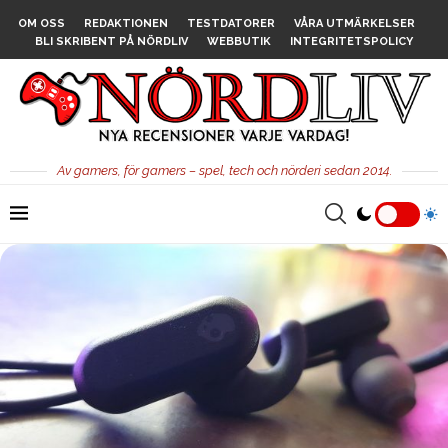
OM OSS
REDAKTIONEN
TESTDATORER
VÅRA UTMÄRKELSER
BLI SKRIBENT PÅ NÖRDLIV
WEBBUTIK
INTEGRITETSPOLICY
Av gamers, för gamers – spel, tech och nörderi sedan 2014.