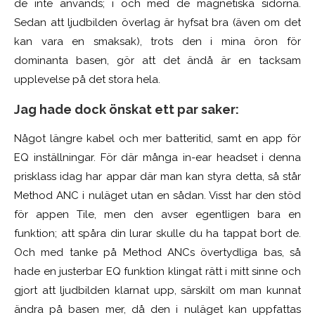
de inte används; i och med de magnetiska sidorna.
Sedan att ljudbilden
överlag
är
hyfsat bra
(
även om det
kan vara en smaksak
),
trots
den
i mina öron för
dominanta basen, gör att det
ändå
är en tacksam
upplevelse på det stora hela.
Jag hade dock önskat ett par saker:
Något längre kabel och mer batteritid, samt en app för
EQ inställningar. För där många in-ear headset i denna
prisklass idag har appar där man kan styra detta, så står
Method ANC i nuläget utan en sådan. Visst har den stöd
för appen Tile, men den avser egentligen bara en
funktion; att spåra din lurar skulle du
ha
tappat
bort
de.
Och med tanke på Method ANCs övertydliga bas, så
hade en
justerbar
EQ funktion
klingat rätt i mitt sinne och
gjort att
ljudbilden klarnat upp,
särskilt om man kunnat
ändra på basen mer, då den
i nuläget kan uppfattas