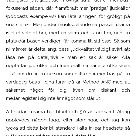
Vad gäller just ljudbilden i övrigt, så är det en mer bas-
fokuserad sådan, där framförallt mer ”pratiga” ljudkällor
(podcasts exempelvis) kan låta aningen för grötigt på
sina ställen. Men under musikspelande så passar lurarna
istället väldigt bra, med en varm och skön ton, och
en
plats där basen verkligen får komma till sitt esse.
Så som
ni märker är detta
ang. dess ljudkvalitet
väldigt svårt att
låsa ner på detaljnivå – men en sak är säker. Alla
uppfattar ljud olika, och framförallt så har alla olika smak
– så om du är en person som hellre har mer bas på en
vardaglig basis i dina lurar, då är Method ANC med all
säkerhet något för dig, även om diskant och
mellanregister i sig inte är något som står ut.
Att sedan lurarna har bluetooth 5.0 är tacksamt. Aldrig
upplevdes någon lagg, eller störningar, och jag kan
tycka att detta bör bli standard i alla in-ear headsets, så