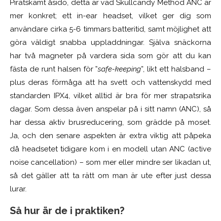
Piratskämt åsido, detta är vad Skullcandy Method ANC är
mer konkret;
ett
in-ear headset,
vilket
ger dig som
användare cirka 5-6 timmars batteritid, samt möjlighet att
göra väldigt snabba uppladdningar. Själva snäckorna
har två magneter
på vardera sida
som gör att du kan
fästa de runt halsen för ”
safe-keeping
”, likt ett halsband –
plus deras förmåga att ha
svett och vattenskydd med
standarden IPX4,
vilket alltid är bra för mer strapatsrika
dagar
.
Som dessa även anspelar på i sitt namn (ANC), så
har
dessa aktiv brusreducering,
som grädde på moset
.
Ja, och den senare aspekten är extra viktig att påpeka
då headsetet
tidigare
kom i en
modell
utan ANC (active
noise cancellation) – som mer eller mindre ser likadan ut,
så det gäller att ta rätt om man är ute efter just
dessa
lurar.
Så hur är de i praktiken?