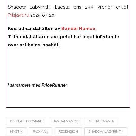
Shadow Labyrinth. Lägsta pris 299 kronor enligt
Prisjakt.nu
2025-07-20.
Kod tillhandahållen av
Bandai Namco.
Tillhandahållaren av spelet har inget inflytande
över artikelns innehåll.
i samarbete med
PriceRunner
2D-PLATTFORMARE
BANDAI NAMCO
METROIDVANIA
MYSTIK
PAC-MAN
RECENSION
SHADOW LABYRINTH