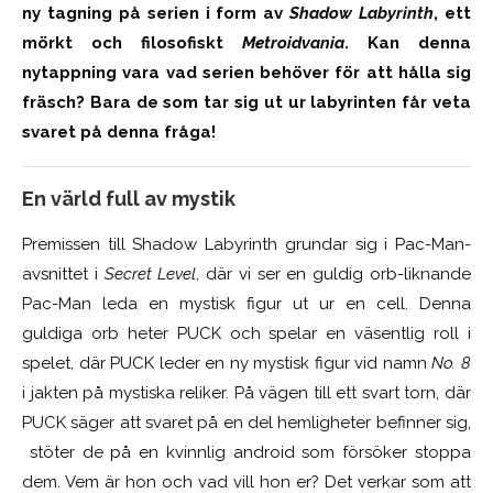
ny tagning på serien i form av
Shadow Labyrinth
, ett
mörkt och filosofiskt
Metroidvania
. Kan denna
nytappning vara vad serien behöver för att hålla sig
fräsch? Bara de som tar sig ut ur labyrinten får veta
svaret på denna fråga!
En värld full av mystik
Premissen till Shadow Labyrinth grundar sig i Pac-Man-
avsnittet i
Secret Level
, där vi ser en guldig orb-liknande
Pac-Man leda en mystisk figur ut ur en cell. Denna
guldiga orb heter PUCK och spelar en väsentlig roll i
spelet, där PUCK leder en ny mystisk figur vid namn
No. 8
i jakten på mystiska reliker. På vägen till ett svart torn
,
där
PUCK säger att svaret på en del hemligheter befinner sig
,
stöter de på en kvinnlig android som försöker stoppa
dem. Vem är
hon
och vad vill hon er? Det verkar som att