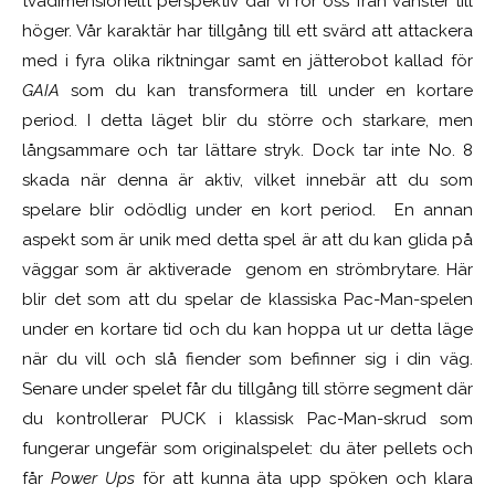
tvådimensionellt perspektiv där vi rör oss från vänster till
höger. Vår karaktär har tillgång till ett svärd att attackera
med i fyra olika riktningar samt en jätterobot kallad för
GAIA
som du kan transformera till under en kortare
period. I detta läget blir du större och starkare, men
långsammare och tar lättare stryk. Dock tar inte
No. 8
skada när denna är aktiv, vilket innebär att du som
spelare blir odödlig under en kort period.
En annan
aspekt som är unik
med
detta spel är att du kan glida på
väggar som är aktiverad
e
genom
en strömbrytare. Här
blir det som att du spelar de klassiska Pac-Man-spelen
under en kortare tid och du kan hoppa ut ur detta läge
när du vill och slå fiender som befinner sig i din väg.
Senare under spelet får du tillgång till större segment där
du kontrollerar PUCK i klassisk Pac-Man-skrud som
fungerar ungefär som originalspelet:
du äter pellets och
får
Power Ups
för att kunna äta upp spöken och klara