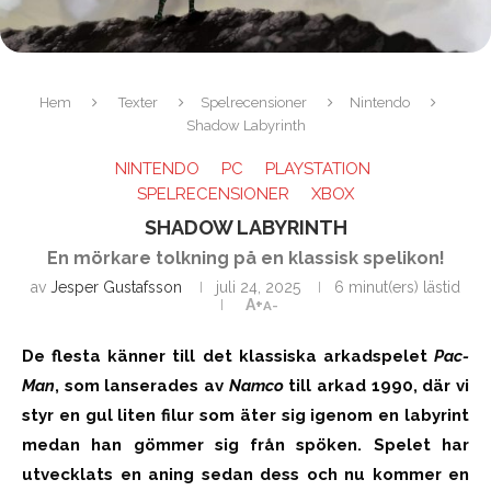
Hem
Texter
Spelrecensioner
Nintendo
Shadow Labyrinth
NINTENDO
PC
PLAYSTATION
SPELRECENSIONER
XBOX
SHADOW LABYRINTH
En mörkare tolkning på en klassisk spelikon!
av
Jesper Gustafsson
juli 24, 2025
6 minut(ers) lästid
A+
A-
De flesta känner till det klassiska arkadspelet
Pac-
Man
, som lanserades av
Namco
till arkad 1990, där vi
styr en gul liten filur som äter sig igenom en labyrint
medan han gömmer sig från spöken. Spel
et
har
utvecklats en aning sedan dess och nu kommer en