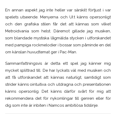
En annan aspekt jag inte heller var särskilt förtjust i var
spelets utseende. Menyerna och UI:t känns opersonligt
och den grafiska stilen får det att kännas som vilket
Metroidvania som helst.
Däremot gillade jag
musiken,
som blandade mystiska lågmälda stycken i utforskandet
med pampiga rockmelodier i bossar som påminde en del
om känslan huvudtemat ger i Pac-Man.
Sammanfattningsvis är detta ett spel jag kän
ner
mig
mycket splittrad till. De har lyckats väl med musiken och
att få utforskandet att kännas naturligt, samtidigt som
strider känns ointuitiva och utdragna och presentationen
känns opersonlig. Det känns därför svårt för mig att
rekommendera det för nykomlingar till genren eller för
d
ig
som inte är inbit
en
i Namcos ambitiösa tidslinje.