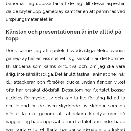
banorna. Jag uppskattar att de lagt till dessa aspekter,
då de bryter upp gameplay samt får en att påminnas vad
ursprungsmaterialet är.
Känslan och presentationen är inte alltid på
topp
Dock känner jag att spelets huvudsakliga Metroidvania-
gameplay har en viss stelhet i sig, särskilt när det kommer
till striderna som känns ointuitiva och, om jag ska vara
ärlig, inte särskilt roliga. Det är lätt fastna i animationer när
du attackerar och försöker ducka undan fiender, vilket
ofta har orsakat dödsfall. Dessutom har flertalet bossar
alldeles för mycket liv och kan ta
lite för lång tid
att ta
ner. Ibland är de även skyddade av sköldar som du
måste ta ner genom att attackera katalysatorer på
väggar. Jag hade uppskattat om flertalet bosstrider hade
varit kortare, för ett flertal gånger kände jag mig uttråkad