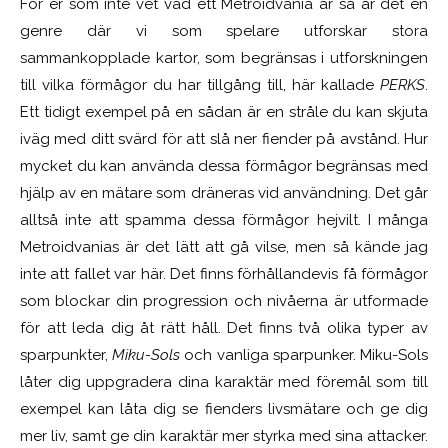
För er som inte vet vad ett Metroidvania är så är det en
genre där vi som spelare utforskar stora
sammankopplade kartor, som begränsas i utforskningen
till vilka förmågor du har tillgång till, här kallade
PERKS
.
Ett tidigt exempel på en sådan är en stråle du kan skjuta
iväg med ditt svärd för att slå ner fiender på avstånd.
Hur
mycket du kan använda dessa förmågor
begränsas med
hjälp av
en mätare som dräneras vid användning. Det går
alltså inte att spamma dessa förmågor hejvilt. I många
Metroidvanias är det lätt att gå vilse, men så kände jag
inte att fallet var här. Det finns förhållandevis få förmågor
som blockar din progression och
nivåerna
är
utformade
för att leda dig åt rätt håll. Det finns två olika typer av
sparpunkter,
Miku-Sols
och vanliga sparpunker. Miku-Sols
låter dig uppgradera dina karaktär med föremål som till
exempel kan låta dig se fienders livsmätare och ge dig
mer liv, samt ge din karaktär mer styrka med sina attacker.