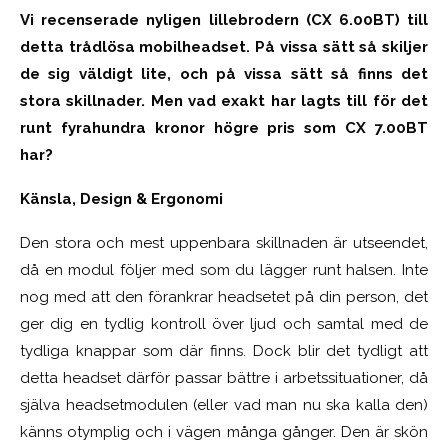
Vi recenserade nyligen lillebrodern (CX 6.00BT) till
detta trådlösa mobilheadset. På vissa sätt så skiljer
de sig väldigt lite, och på vissa sätt så finns det
stora skillnader. Men vad exakt har lagts till för det
runt fyrahundra kronor högre pris som CX 7.00BT
har?
Känsla, Design & Ergonomi
Den stora och mest uppenbara skillnaden är utseendet,
då en modul följer med som du lägger runt halsen. Inte
nog med att den förankrar headsetet på din person, det
ger dig en tydlig kontroll över ljud och samtal med de
tydliga knappar som där finns. Dock blir det tydligt att
detta headset därför passar bättre i arbetssituationer, då
själva headsetmodulen (eller vad man nu ska kalla den)
känns otymplig och i vägen många gånger. Den är skön