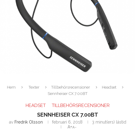
Hem
Texter
Tillbehörsrecensioner
Headset
Sennheiser CX 7.00BT
HEADSET
TILLBEHÖRSRECENSIONER
SENNHEISER CX 7.00BT
av
Fredrik Olsson
februari 6, 2018
3 minut(ers) lästid
A+
A-