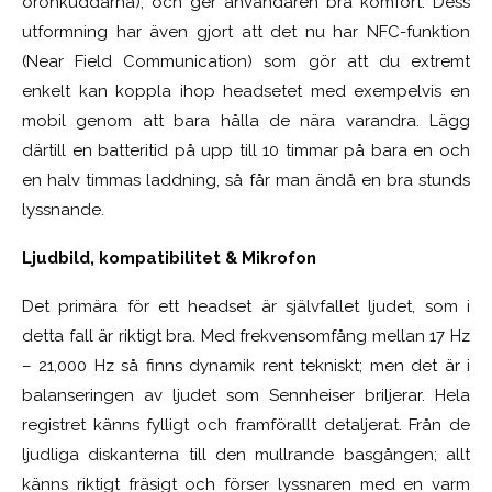
öronkuddarna), och ger användaren bra komfort. Dess
utformning har även gjort att det nu har NFC-funktion
(Near Field Communication) som gör att du extremt
enkelt kan koppla ihop headsetet med exempelvis en
mobil genom att bara hålla de nära varandra. Lägg
därtill en batteritid på upp till 10 timmar på bara en och
en halv timmas laddning, så får man ändå en bra stunds
lyssnande.
Ljudbild, kompatibilitet & Mikrofon
Det primära för ett headset är självfallet ljudet, som i
detta fall är riktigt bra. Med frekvensomfång mellan 17 Hz
– 21,000 Hz så finns dynamik rent tekniskt; men det är i
balanseringen av ljudet som Sennheiser briljerar. Hela
registret känns fylligt och framförallt detaljerat. Från de
ljudliga diskanterna till den mullrande basgången; allt
känns riktigt fräsigt och förser lyssnaren med en varm