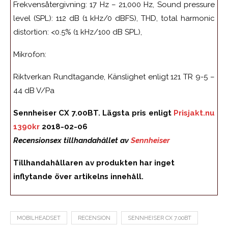
Frekvensåtergivning: 17 Hz – 21,000 Hz, Sound pressure
level (SPL): 112 dB (1 kHz/0 dBFS), THD, total harmonic
distortion: <0.5% (1 kHz/100 dB SPL),
Mikrofon:
Riktverkan Rundtagande, Känslighet enligt 121 TR 9-5 –
44 dB V/Pa
Sennheiser CX 7.00BT. Lägsta pris enligt
Prisjakt.nu
1390kr
2018-02-06
Recensionsex tillhandahållet av
Sennheiser
Tillhandahållaren av produkten har inget
inflytande över artikelns innehåll.
MOBILHEADSET
RECENSION
SENNHEISER CX 7.00BT